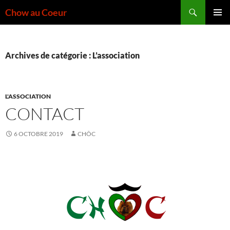
Aller
Recherche
Chow au Coeur
au
MENU
contenu
PRINCI
Archives de catégorie : L’association
L'ASSOCIATION
CONTACT
6 OCTOBRE 2019
CHÔC