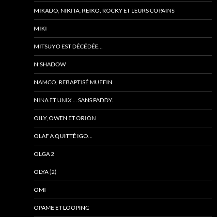
MIKADO, NIKITA, REIKO, ROCKY ET LEURS COPAINS
MIKI
MITSUYO EST DÉCÉDÉE…
N’SHADOW
NAMCO, REBAPTISÉ MUFFIN
NINA ET UNIX … SANS PADDY.
OILY, OWEN ET ORION
OLAF A QUITTÉ IGO…
OLGA 2
OLYA (2)
OMI
OPAME ET LOOPING