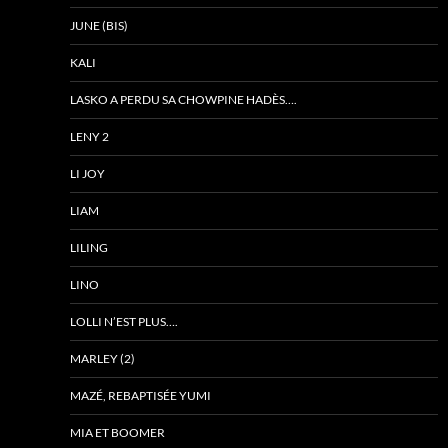
JUNE (BIS)
KALI
LASKO A PERDU SA CHOWPINE HADÈS….
LENY 2
LI JOY
LIAM
LILING
LINO
LOLLI N’EST PLUS….
MARLEY (2)
MAZÉ, REBAPTISÉE YUMI
MIA ET BOOMER