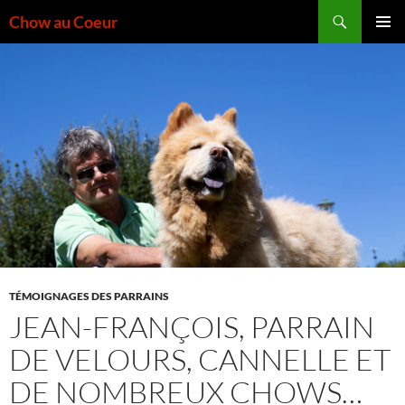
Aller
Recherche
Chow au Coeur
au
MENU
contenu
PRINCI
TÉMOIGNAGES DES PARRAINS
JEAN-FRANÇOIS, PARRAIN
DE VELOURS, CANNELLE ET
DE NOMBREUX CHOWS…