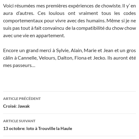
Voici résumées mes premières expériences de chowiste. Il y’ en
aura d’autres. Ces loulous ont vraiment tous les codes
comportementaux pour vivre avec des humains. Même si je ne
suis pas tout à fait convaincu de la compatibilité du chow chow
avec une vie en appartement.
Encore un grand merci à Sylvie, Alain, Marie et Jean et un gros
câlin à Cannelle, Velours, Dalton, Fiona et Jecko. Ils auront été
mes passeurs…
Navigation
ARTICLE PRÉCÉDENT
des
Croisé: Jawak
articles
ARTICLE SUIVANT
13 octobre: loto à Trouville la Haule