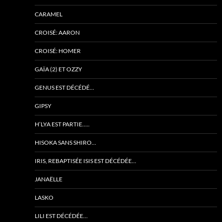
CARAMEL
CROISÉ: AARON
CROISÉ: HOMER
GAÏA (2) ET OZZY
GENUS EST DÉCÉDÉ…
GIPSY
H’LYA EST PARTIE…..
HISOKA SANS SHIRO…
IRIS, REBAPTISÉE ISIS EST DÉCÉDÉE…
JANAËLLE
LASKO
LILI EST DÉCÉDÉE…