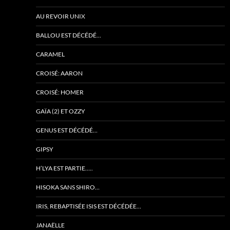
AU REVOIR UNIX
BALLOU EST DÉCÉDÉ…
CARAMEL
CROISÉ: AARON
CROISÉ: HOMER
GAÏA (2) ET OZZY
GENUS EST DÉCÉDÉ…
GIPSY
H’LYA EST PARTIE…..
HISOKA SANS SHIRO…
IRIS, REBAPTISÉE ISIS EST DÉCÉDÉE…
JANAËLLE