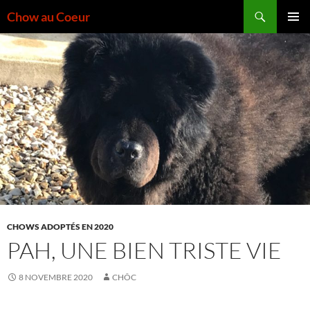
Aller
Recherche
Chow au Coeur
au
MENU
contenu
PRINCI
CHOWS ADOPTÉS EN 2020
PAH, UNE BIEN TRISTE VIE
8 NOVEMBRE 2020
CHÔC