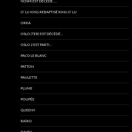
NOSHI EST DÉCÉDÉ ….
O’ LU XING REBAPTISÉ KING O’ LU
ORKA
OSLO (TER) EST DÉCÉDÉ…
OSLO 2 EST PARTI…
PACO LE BLANC
PATTON
PAULETTE
PLUME
POUPÉE
QUEENY
RAÏKO
RAVEN