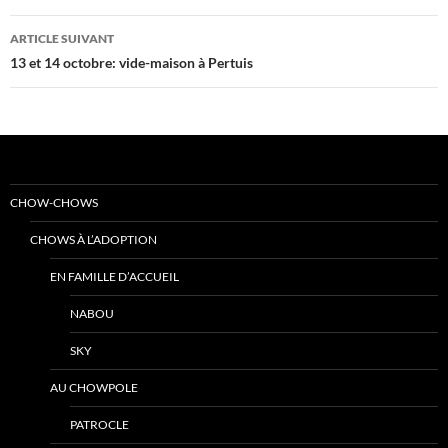
articles
ARTICLE SUIVANT
13 et 14 octobre: vide-maison à Pertuis
CHOW-CHOWS
CHOWS À L’ADOPTION
EN FAMILLE D’ACCUEIL
NABOU
SKY
AU CHOWPOLE
PATROCLE