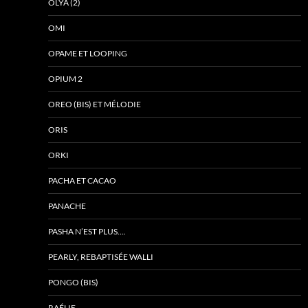
OLYA (2)
OMI
OPAME ET LOOPING
OPIUM 2
OREO (BIS) ET MÉLODIE
ORIS
ORKI
PACHA ET CACAO
PANACHE
PASHA N’EST PLUS….
PEARLY, REBAPTISÉE WALLI
PONGO (BIS)
RAÉLIE