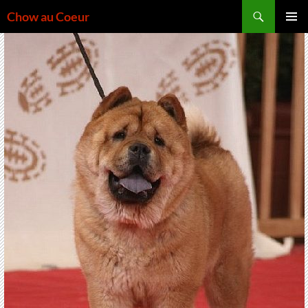
Aller
Recherche
Chow au Coeur
au
MENU
contenu
PRINCI