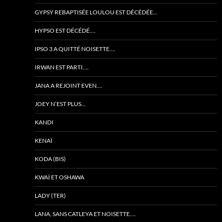
GYPSY REBAPTISÉE LOULOU EST DÉCÉDÉE…
HYPSO EST DÉCÉDÉ….
IPSO 3 A QUITTÉ NOISETTE….
IRWAN EST PARTI….
JANA A REJOINT EVEN….
JOEY N’EST PLUS…
KANDI
KENAÏ
KODA (BIS)
KWAÏ ET OSHAWA
LADY (TER)
LANA, SANS CATLEYA ET NOISETTE….