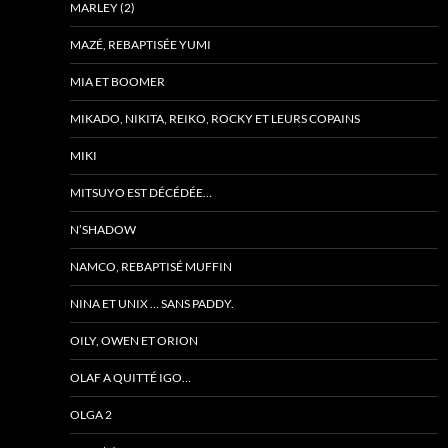
MARLEY (2)
MAZÉ, REBAPTISÉE YUMI
MIA ET BOOMER
MIKADO, NIKITA, REIKO, ROCKY ET LEURS COPAINS
MIKI
MITSUYO EST DÉCÉDÉE…
N’SHADOW
NAMCO, REBAPTISÉ MUFFIN
NINA ET UNIX … SANS PADDY.
OILY, OWEN ET ORION
OLAF A QUITTÉ IGO…
OLGA 2