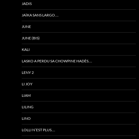
JADIS
JAÏKA SANS LARGO….
JUNE
JUNE (BIS)
KALI
LASKO A PERDU SA CHOWPINE HADÈS….
LENY 2
LI JOY
LIAM
LILING
LINO
LOLLI N’EST PLUS….