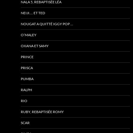
NALA 5, REBAPTISÉE LÉA
NEIJI…. ET TED
NOUGAT A QUITTÉ IGGY POP …
O’MALEY
OXANA ET SAMY
PRINCE
PRISCA
PUMBA
RALPH
RIO
RUBY, REBAPTISÉE ROMY
SCAR