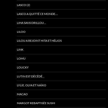
LASCO (2)
LASCO A QUITTÉ CE MONDE….
LIHA SANS DRILLOU…
LILOO
LILOU A REJOINT HITA ET HÉLIOS
LINK
LOMU
LOUCKY
LUTIN EST DÉCÉDÉ…
LYLIE, OLYA ET NAÏKO
MACAO
MARGOT REBAPTISÉE SUSHI