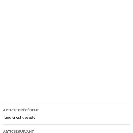
Navigation
ARTICLE PRÉCÉDENT
des
Tanuki est décédé
articles
ARTICLE SUIVANT