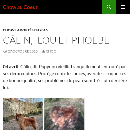
Aller
Recherche
Chow au Coeur
au
MENU
contenu
PRINCI
CHOWS ADOPTÉS EN 2016
CÂLIN, ILOU ET PHOEBE
27 OCTOBRE 2015
CHÔC
04 avril
: Câlin, dit Papynou vieillit tranquillement, entouré par
ses deux copines. Protégé conte les puces, avec des croquettes
de bonne qualité, ses problèmes de peau sont très loin derrière
lui.