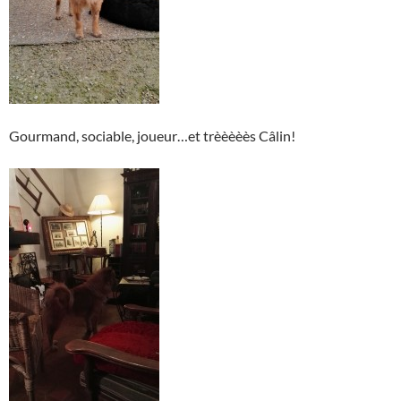
Gourmand, sociable, joueur…et trèèèèès Câlin!