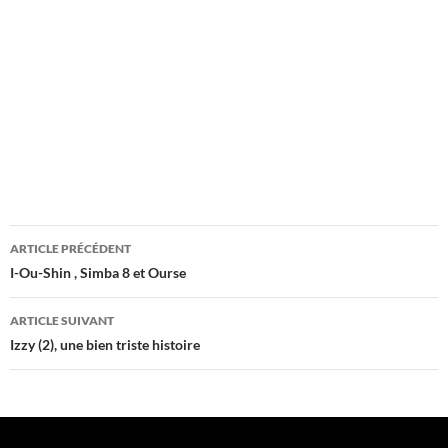
Navigation
ARTICLE PRÉCÉDENT
des
I-Ou-Shin , Simba 8 et Ourse
articles
ARTICLE SUIVANT
Izzy (2), une bien triste histoire