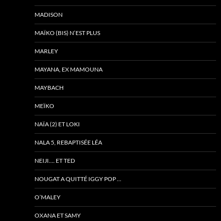
MADISON
MAÏKO (BIS) N’EST PLUS
MARLEY
MAYANA, EX MAMOUNA
MAYBACH
MEÏKO
NAÏA (2) ET LOKI
NALA 5, REBAPTISÉE LÉA
NEIJI…. ET TED
NOUGAT A QUITTÉ IGGY POP …
O’MALEY
OXANA ET SAMY