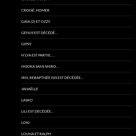
CROISÉ: HOMER
GAÏA (2) ET OZZY
GENUS EST DÉCÉDÉ…
GIPSY
H’LYA EST PARTIE…..
HISOKA SANS SHIRO…
IRIS, REBAPTISÉE ISIS EST DÉCÉDÉE…
JANAËLLE
LASKO
LILI EST DÉCÉDÉE…
LOKI
LOUNA ET RALPH