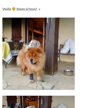
Voilà
bises à tous! »