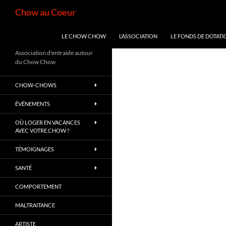
Aller
Recherche
Chow au Coeur
au
contenu
LE CHOW CHOW
L’ASSOCIATION
LE FONDS DE DOTATI
Association d'entraide autour
du Chow Chow
CHOW-CHOWS
ÉVÉNEMENTS
OÙ LOGER EN VACANCES
AVEC VOTRE CHOW ?
TÉMOIGNAGES
SANTÉ
COMPORTEMENT
MALTRAITANCE
ARTISTE