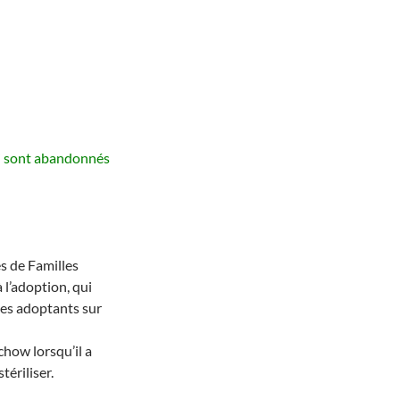
i sont abandonnés
s de Familles
 l’adoption, qui
des adoptants sur
chow lorsqu’il a
tériliser.