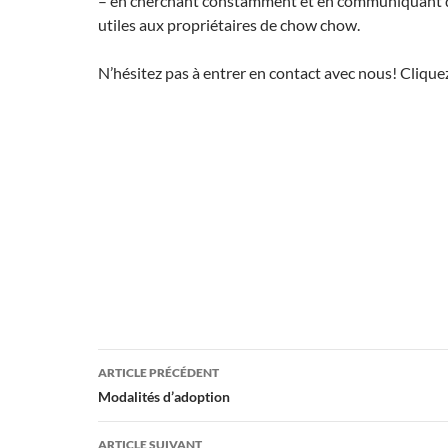
– en cherchant constamment et en communiquant 
utiles aux propriétaires de chow chow.
N’hésitez pas à entrer en contact avec nous! Cliqu
Navigation
ARTICLE PRÉCÉDENT
des
Modalités d’adoption
articles
ARTICLE SUIVANT