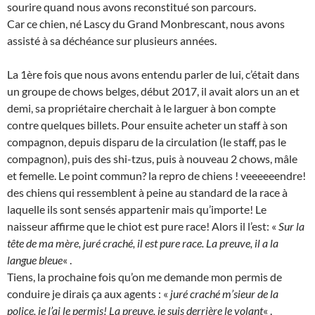
sourire quand nous avons reconstitué son parcours.
Car ce chien, né Lascy du Grand Monbrescant, nous avons
assisté à sa déchéance sur plusieurs années.
La 1ère fois que nous avons entendu parler de lui, c’était dans
un groupe de chows belges, début 2017, il avait alors un an et
demi, sa propriétaire cherchait à le larguer à bon compte
contre quelques billets. Pour ensuite acheter un staff à son
compagnon, depuis disparu de la circulation (le staff, pas le
compagnon), puis des shi-tzus, puis à nouveau 2 chows, mâle
et femelle. Le point commun? la repro de chiens ! veeeeeendre!
des chiens qui ressemblent à peine au standard de la race à
laquelle ils sont sensés appartenir mais qu’importe! Le
naisseur affirme que le chiot est pure race! Alors il l’est: «
Sur la
tête de ma mère, juré craché, il est pure race. La preuve, il a la
langue bleue
« .
Tiens, la prochaine fois qu’on me demande mon permis de
conduire je dirais ça aux agents : «
juré craché m’sieur de la
police, je l’ai le permis! La preuve, je suis derrière le volant
« .