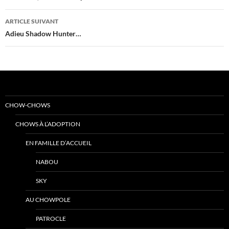
articles
ARTICLE SUIVANT
Adieu Shadow Hunter…
CHOW-CHOWS
CHOWS À L’ADOPTION
EN FAMILLE D’ACCUEIL
NABOU
SKY
AU CHOWPOLE
PATROCLE