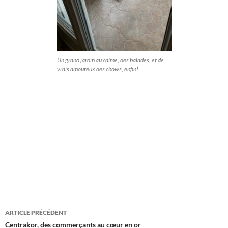
Un grand jardin au calme, des balades, et de
vrais amoureux des chows, enfin!
Navigation
ARTICLE PRÉCÉDENT
des
Centrakor, des commerçants au cœur en or