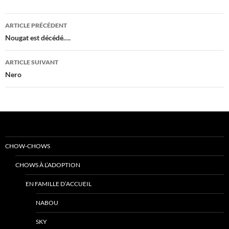
Navigation
ARTICLE PRÉCÉDENT
des
Nougat est décédé….
articles
ARTICLE SUIVANT
Nero
CHOW-CHOWS
CHOWS À L’ADOPTION
EN FAMILLE D’ACCUEIL
NABOU
SKY