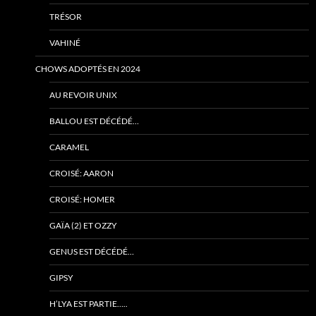
TRÉSOR
VAHINÉ
CHOWS ADOPTÉS EN 2024
AU REVOIR UNIX
BALLOU EST DÉCÉDÉ…
CARAMEL
CROISÉ: AARON
CROISÉ: HOMER
GAÏA (2) ET OZZY
GENUS EST DÉCÉDÉ…
GIPSY
H’LYA EST PARTIE…..