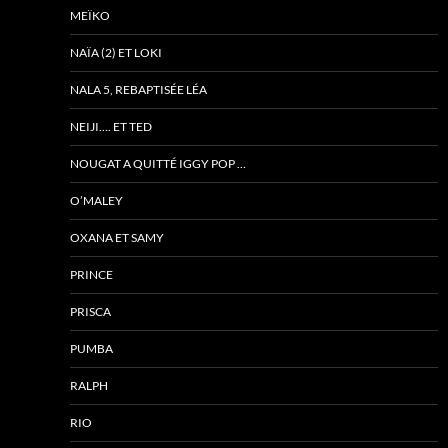
MEÏKO
NAÏA (2) ET LOKI
NALA 5, REBAPTISÉE LÉA
NEIJI…. ET TED
NOUGAT A QUITTÉ IGGY POP …
O’MALEY
OXANA ET SAMY
PRINCE
PRISCA
PUMBA
RALPH
RIO