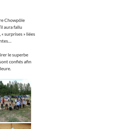
otre Chowpôle
l aura fallu
« surprises » liées
entes…
rer le superbe
sont confiés afin
leure.