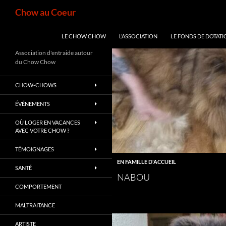
Aller
Recherche
Chow au Coeur
au
contenu
LE CHOW CHOW
L’ASSOCIATION
LE FONDS DE DOTATI
Association d'entraide autour
du Chow Chow
CHOW-CHOWS
ÉVÉNEMENTS
OÙ LOGER EN VACANCES
AVEC VOTRE CHOW ?
TÉMOIGNAGES
EN FAMILLE D'ACCUEIL
SANTÉ
NABOU
COMPORTEMENT
MALTRAITANCE
ARTISTE