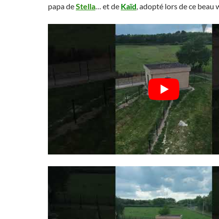
papa de
Stella
… et de
Kaïd
, adopté lors de ce beau 