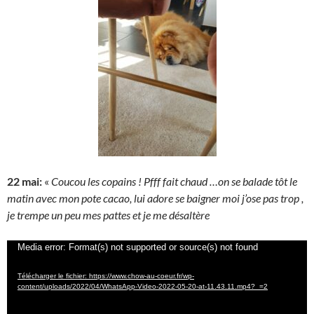
22 mai:
«
Coucou les copains ! Pfff fait chaud …on se balade tôt le
matin avec mon pote cacao, lui adore se baigner moi j’ose pas trop ,
je trempe un peu mes pattes et je me désaltère
Lecteur
Media error: Format(s) not supported or source(s) not found
vidéo
Télécharger le fichier: https://www.chow-au-coeur.fr/wp-
content/uploads/2022/04/WhatsApp-Video-2022-05-20-at-11.43.11.mp4?_=2