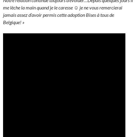
Notre relation continue toujours d’évoluer…Depuis quelques jours il
me lèche la main quand je le caresse ☺ je ne vous remercierai
jamais assez d’avoir permis cette adoption Bises à tous de
Belgique! »