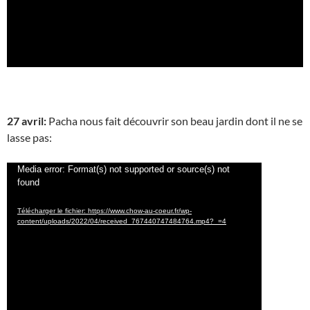
27 avril:
Pacha nous fait découvrir son beau jardin dont il ne se
lasse pas:
Lecteur
Media error: Format(s) not supported or source(s) not
found
vidéo
Télécharger le fichier: https://www.chow-au-coeur.fr/wp-
content/uploads/2022/04/received_767440747484764.mp4?_=4