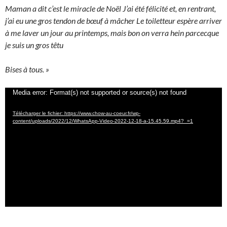
Maman a dit c’est le miracle de Noël J’ai été félicité et, en rentrant,
j’ai eu une gros tendon de bœuf à mâcher Le toiletteur espère arriver
à me laver un jour au printemps, mais bon on verra hein parcecque
je suis un gros têtu
Bises à tous. »
Lecteur
Media error: Format(s) not supported or source(s) not found
vidéo
Télécharger le fichier: https://www.chow-au-coeur.fr/wp-
content/uploads/2022/12/WhatsApp-Video-2022-12-18-a-15.45.59.mp4?_=1