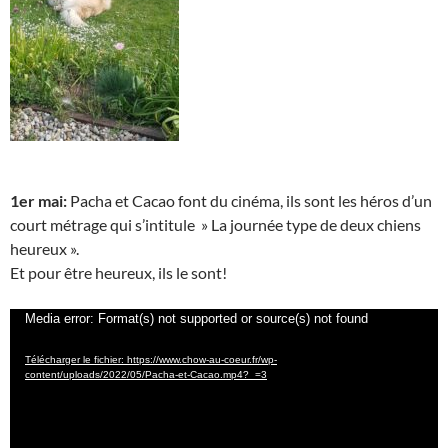
1er mai:
Pacha et Cacao font du cinéma, ils sont les héros d’un
court métrage qui s’intitule » La journée type de deux chiens
heureux ».
Et pour être heureux, ils le sont!
Lecteur
Media error: Format(s) not supported or source(s) not found
vidéo
Télécharger le fichier: https://www.chow-au-coeur.fr/wp-
content/uploads/2022/05/Pacha-et-Cacao.mp4?_=3