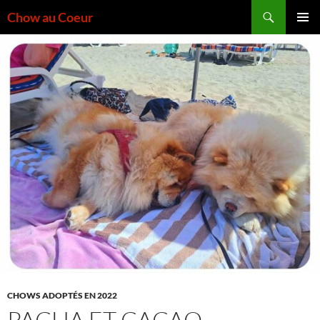
Aller
Recherche
Chow au Coeur
au
MENU
contenu
PRINCI
CHOWS ADOPTÉS EN 2022
PACHA ET CACAO