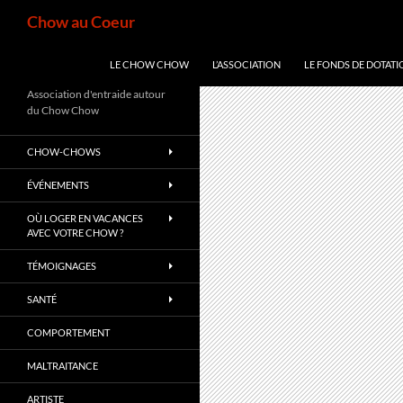
Aller
Recherche
Chow au Coeur
au
contenu
LE CHOW CHOW
L’ASSOCIATION
LE FONDS DE DOTATI
Association d'entraide autour
du Chow Chow
CHOW-CHOWS
ÉVÉNEMENTS
OÙ LOGER EN VACANCES
AVEC VOTRE CHOW ?
TÉMOIGNAGES
SANTÉ
COMPORTEMENT
MALTRAITANCE
ARTISTE