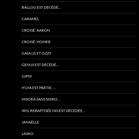
BALLOU EST DÉCÉDÉ…
CARAMEL
CROISÉ: AARON
CROISÉ: HOMER
GAÏA (2) ET OZZY
GENUS EST DÉCÉDÉ…
GIPSY
H’LYA EST PARTIE…..
HISOKA SANS SHIRO…
IRIS, REBAPTISÉE ISIS EST DÉCÉDÉE…
JANAËLLE
LASKO