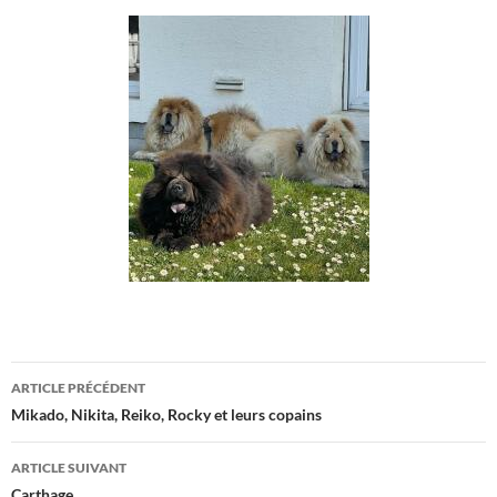
Navigation
ARTICLE PRÉCÉDENT
des
Mikado, Nikita, Reiko, Rocky et leurs copains
articles
ARTICLE SUIVANT
Carthage