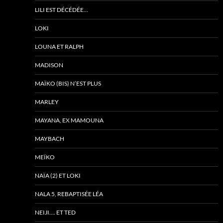
LILI EST DÉCÉDÉE…
LOKI
LOUNA ET RALPH
MADISON
MAÏKO (BIS) N’EST PLUS
MARLEY
MAYANA, EX MAMOUNA
MAYBACH
MEÏKO
NAÏA (2) ET LOKI
NALA 5, REBAPTISÉE LÉA
NEIJI…. ET TED