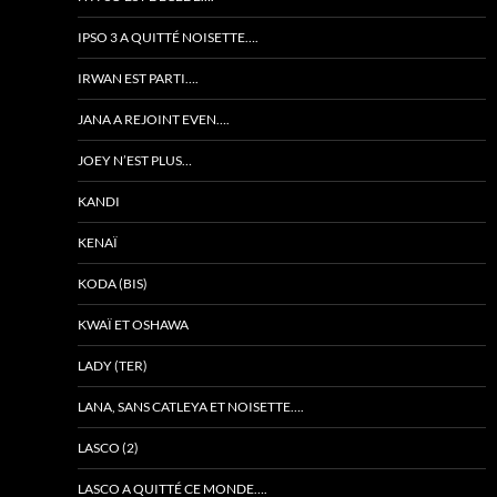
IPSO 3 A QUITTÉ NOISETTE….
IRWAN EST PARTI….
JANA A REJOINT EVEN….
JOEY N’EST PLUS…
KANDI
KENAÏ
KODA (BIS)
KWAÏ ET OSHAWA
LADY (TER)
LANA, SANS CATLEYA ET NOISETTE….
LASCO (2)
LASCO A QUITTÉ CE MONDE….