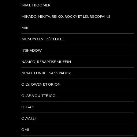
MIA ET BOOMER
MIKADO, NIKITA, REIKO, ROCKY ET LEURS COPAINS
MIKI
MITSUYO EST DÉCÉDÉE…
N’SHADOW
NAMCO, REBAPTISÉ MUFFIN
NINA ET UNIX … SANS PADDY.
OILY, OWEN ET ORION
OLAF A QUITTÉ IGO…
OLGA 2
OLYA (2)
OMI