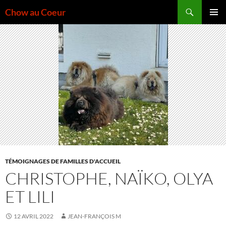
Aller
Recherche
Chow au Coeur
au
MENU
contenu
PRINCI
TÉMOIGNAGES DE FAMILLES D'ACCUEIL
CHRISTOPHE, NAÏKO, OLYA
ET LILI
12 AVRIL 2022
JEAN-FRANÇOIS M