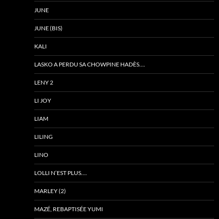
JUNE
JUNE (BIS)
KALI
LASKO A PERDU SA CHOWPINE HADÈS….
LENY 2
LI JOY
LIAM
LILING
LINO
LOLLI N’EST PLUS….
MARLEY (2)
MAZÉ, REBAPTISÉE YUMI