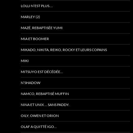
LOLLI N’EST PLUS….
MARLEY (2)
MAZÉ, REBAPTISÉE YUMI
MIA ET BOOMER
MIKADO, NIKITA, REIKO, ROCKY ET LEURS COPAINS
MIKI
MITSUYO EST DÉCÉDÉE…
N’SHADOW
NAMCO, REBAPTISÉ MUFFIN
NINA ET UNIX … SANS PADDY.
OILY, OWEN ET ORION
OLAF A QUITTÉ IGO…