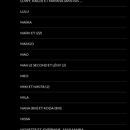
LOWY, RAÉLIE ET MAYANA SANS ISIS ….
LULU
MAÏKA
MAÏKI ET IZZI
MANGO
MAO
MAX LE SECOND ET LÉNY (2)
MEO
MIKI ET NIKITA (2)
MILA
NANA (BIS) ET KODA (BIS)
NISSA
NOISETTE ET JOSÉPHINE , SANS SAMBA….