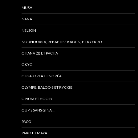
MUSHI
NANA
NELSON
NOUNOURS 4, REBAPTISÉ KAÏ XIN, ET KYERRO
OHANA (2) ET PACHA
OKYO
OLGA, ORLA ET NORÉA
OLYMPE, BALOO 8 ET RYCKIE
OPIUM ET HOOLY
OUP’S SANS GINA…
PACO
PAKO ET MAYA