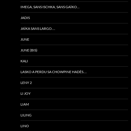
IMEGA, SANS ISCHKA, SANS GAÏKO…
JADIS
JAÏKA SANS LARGO….
JUNE
JUNE (BIS)
KALI
LASKO A PERDU SA CHOWPINE HADÈS….
LENY 2
LI JOY
LIAM
LILING
LINO