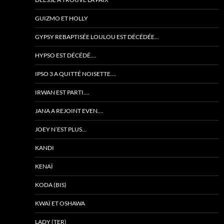
GUIZMO ET HOLLY
GYPSY REBAPTISÉE LOULOU EST DÉCÉDÉE…
HYPSO EST DÉCÉDÉ….
IPSO 3 A QUITTÉ NOISETTE….
IRWAN EST PARTI….
JANA A REJOINT EVEN….
JOEY N’EST PLUS…
KANDI
KENAÏ
KODA (BIS)
KWAÏ ET OSHAWA
LADY (TER)