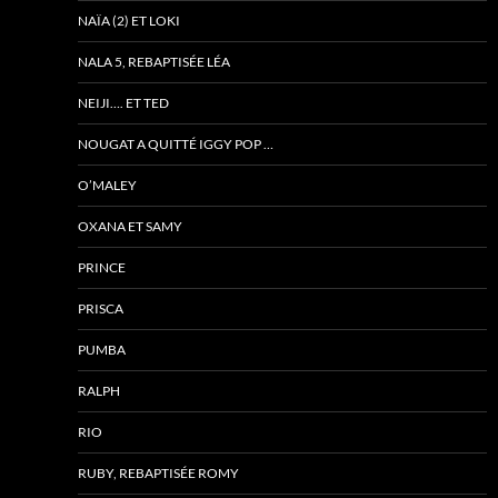
NAÏA (2) ET LOKI
NALA 5, REBAPTISÉE LÉA
NEIJI…. ET TED
NOUGAT A QUITTÉ IGGY POP …
O’MALEY
OXANA ET SAMY
PRINCE
PRISCA
PUMBA
RALPH
RIO
RUBY, REBAPTISÉE ROMY