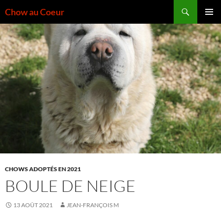
Aller
Recherche
Chow au Coeur
au
MENU
contenu
PRINCI
CHOWS ADOPTÉS EN 2021
BOULE DE NEIGE
13 AOÛT 2021
JEAN-FRANÇOIS M