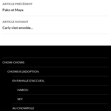
Navigation
ARTICLE PRÉCÉDENT
des
Pako et Maya
articles
ARTICLE SUIVANT
Carly s’est envolée…
CHOW-CHOWS
CHOWS À L’ADOPTION
EN FAMILLE D’ACCUEIL
NABOU
SKY
AU CHOWPOLE