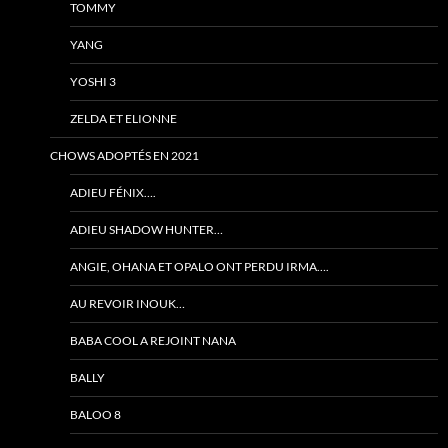
TOMMY
YANG
YOSHI 3
ZELDA ET ELIONNE
CHOWS ADOPTÉS EN 2021
ADIEU FÉNIX….
ADIEU SHADOW HUNTER…
ANGIE, OHANA ET OPALO ONT PERDU IRMA….
AU REVOIR INOUK…
BABA COOL A REJOINT NANA
BALLY
BALOO 8