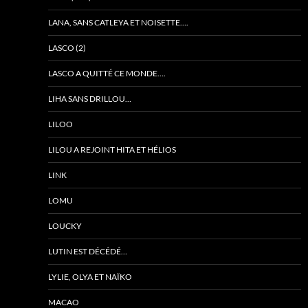
LANA, SANS CATLEYA ET NOISETTE….
LASCO (2)
LASCO A QUITTÉ CE MONDE….
LIHA SANS DRILLOU…
LILOO
LILOU A REJOINT HITA ET HÉLIOS
LINK
LOMU
LOUCKY
LUTIN EST DÉCÉDÉ…
LYLIE, OLYA ET NAÏKO
MACAO