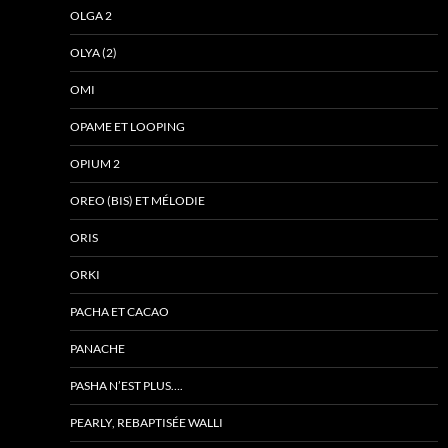
OLGA 2
OLYA (2)
OMI
OPAME ET LOOPING
OPIUM 2
OREO (BIS) ET MÉLODIE
ORIS
ORKI
PACHA ET CACAO
PANACHE
PASHA N’EST PLUS….
PEARLY, REBAPTISÉE WALLI