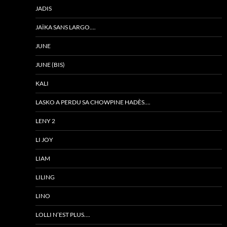
JADIS
JAÏKA SANS LARGO….
JUNE
JUNE (BIS)
KALI
LASKO A PERDU SA CHOWPINE HADÈS….
LENY 2
LI JOY
LIAM
LILING
LINO
LOLLI N’EST PLUS….