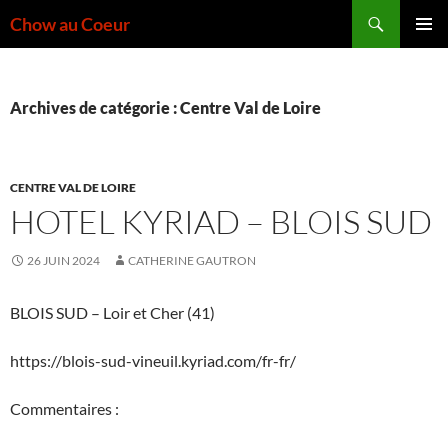
Aller
Recherche
Chow au Coeur
au
MENU
contenu
PRINCI
Archives de catégorie : Centre Val de Loire
CENTRE VAL DE LOIRE
HOTEL KYRIAD – BLOIS SUD
26 JUIN 2024
CATHERINE GAUTRON
BLOIS SUD – Loir et Cher (41)
https://blois-sud-vineuil.kyriad.com/fr-fr/
Commentaires :