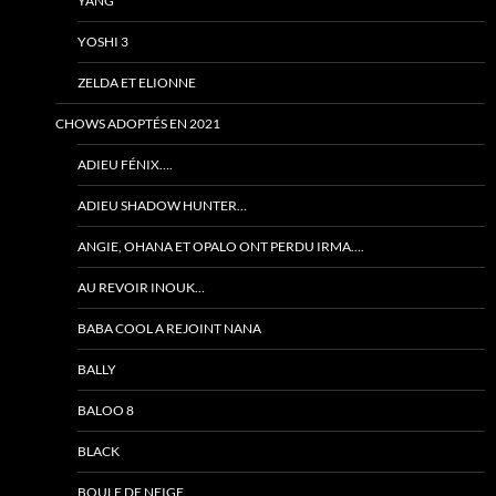
YANG
YOSHI 3
ZELDA ET ELIONNE
CHOWS ADOPTÉS EN 2021
ADIEU FÉNIX….
ADIEU SHADOW HUNTER…
ANGIE, OHANA ET OPALO ONT PERDU IRMA….
AU REVOIR INOUK…
BABA COOL A REJOINT NANA
BALLY
BALOO 8
BLACK
BOULE DE NEIGE