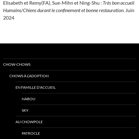
Elisabeth et Remy(FA), Sue-Mihn et Ning-Shu :
Très bon accueil
Humains/Chiens durant le confinement et bonne restauration.
Juin
2024
CHOW-CHOWS
CHOWS À L’ADOPTION
EN FAMILLE D’ACCUEIL
NABOU
SKY
AU CHOWPOLE
PATROCLE