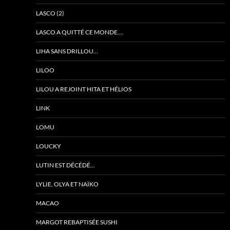
LASCO (2)
LASCO A QUITTÉ CE MONDE….
LIHA SANS DRILLOU…
LILOO
LILOU A REJOINT HITA ET HÉLIOS
LINK
LOMU
LOUCKY
LUTIN EST DÉCÉDÉ…
LYLIE, OLYA ET NAÏKO
MACAO
MARGOT REBAPTISÉE SUSHI