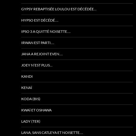
GYPSY REBAPTISÉE LOULOU EST DÉCÉDÉE…
HYPSO EST DÉCÉDÉ….
IPSO 3 A QUITTÉ NOISETTE….
IRWAN EST PARTI….
JANA A REJOINT EVEN….
JOEY N’EST PLUS…
KANDI
KENAÏ
KODA (BIS)
KWAÏ ET OSHAWA
LADY (TER)
LANA, SANS CATLEYA ET NOISETTE….