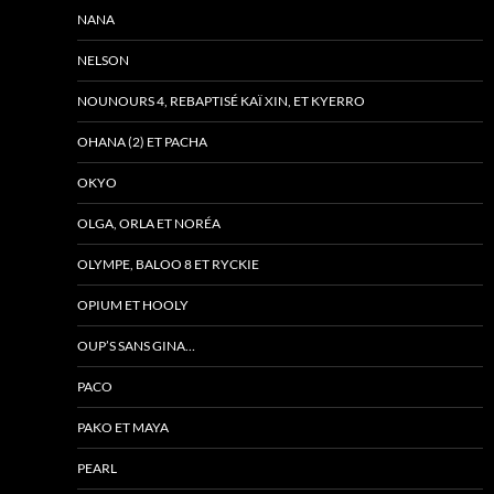
NANA
NELSON
NOUNOURS 4, REBAPTISÉ KAÏ XIN, ET KYERRO
OHANA (2) ET PACHA
OKYO
OLGA, ORLA ET NORÉA
OLYMPE, BALOO 8 ET RYCKIE
OPIUM ET HOOLY
OUP’S SANS GINA…
PACO
PAKO ET MAYA
PEARL