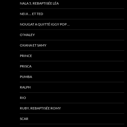
NALA 5, REBAPTISÉE LÉA
NEIJI…. ET TED
NOUGAT A QUITTÉ IGGY POP …
O’MALEY
OXANA ET SAMY
PRINCE
PRISCA
PUMBA
RALPH
RIO
RUBY, REBAPTISÉE ROMY
SCAR