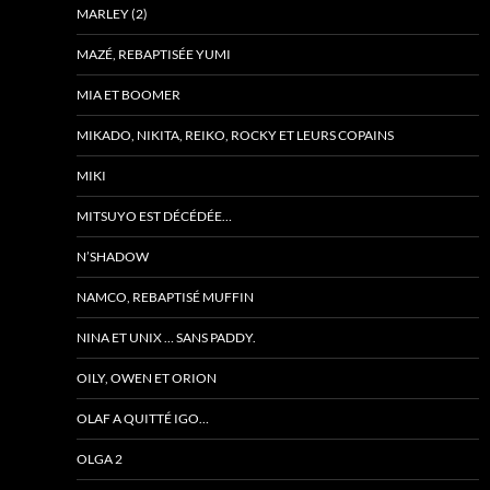
MARLEY (2)
MAZÉ, REBAPTISÉE YUMI
MIA ET BOOMER
MIKADO, NIKITA, REIKO, ROCKY ET LEURS COPAINS
MIKI
MITSUYO EST DÉCÉDÉE…
N’SHADOW
NAMCO, REBAPTISÉ MUFFIN
NINA ET UNIX … SANS PADDY.
OILY, OWEN ET ORION
OLAF A QUITTÉ IGO…
OLGA 2