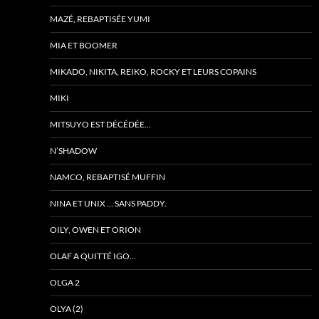
MAZÉ, REBAPTISÉE YUMI
MIA ET BOOMER
MIKADO, NIKITA, REIKO, ROCKY ET LEURS COPAINS
MIKI
MITSUYO EST DÉCÉDÉE…
N’SHADOW
NAMCO, REBAPTISÉ MUFFIN
NINA ET UNIX … SANS PADDY.
OILY, OWEN ET ORION
OLAF A QUITTÉ IGO…
OLGA 2
OLYA (2)