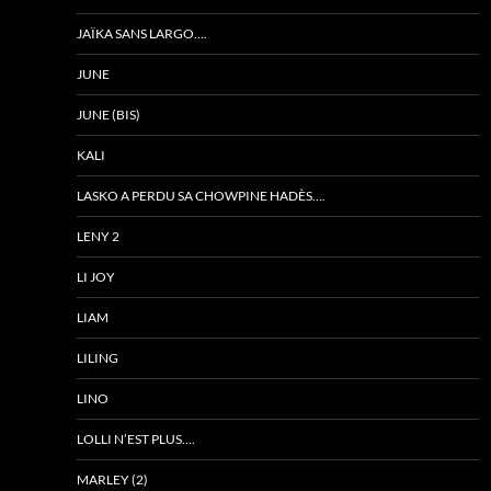
JAÏKA SANS LARGO….
JUNE
JUNE (BIS)
KALI
LASKO A PERDU SA CHOWPINE HADÈS….
LENY 2
LI JOY
LIAM
LILING
LINO
LOLLI N’EST PLUS….
MARLEY (2)