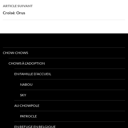
articles
ARTICLE SUIVANT
Croisé: Orus
CHOW-CHOWS
CHOWS À L’ADOPTION
EN FAMILLE D’ACCUEIL
NABOU
SKY
AU CHOWPOLE
PATROCLE
EN REFUGE EN BELGIQUE