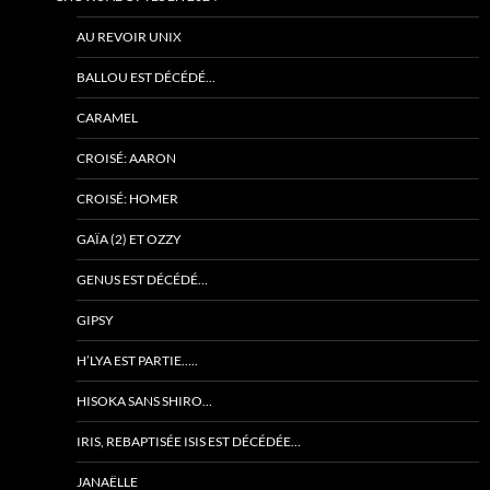
AU REVOIR UNIX
BALLOU EST DÉCÉDÉ…
CARAMEL
CROISÉ: AARON
CROISÉ: HOMER
GAÏA (2) ET OZZY
GENUS EST DÉCÉDÉ…
GIPSY
H’LYA EST PARTIE…..
HISOKA SANS SHIRO…
IRIS, REBAPTISÉE ISIS EST DÉCÉDÉE…
JANAËLLE