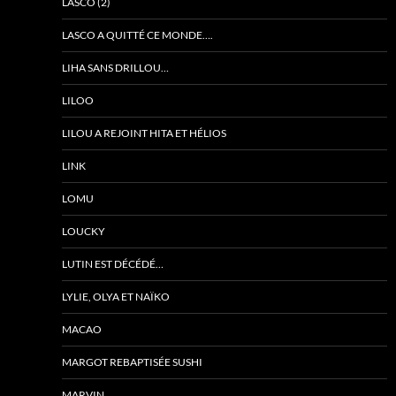
LASCO (2)
LASCO A QUITTÉ CE MONDE….
LIHA SANS DRILLOU…
LILOO
LILOU A REJOINT HITA ET HÉLIOS
LINK
LOMU
LOUCKY
LUTIN EST DÉCÉDÉ…
LYLIE, OLYA ET NAÏKO
MACAO
MARGOT REBAPTISÉE SUSHI
MARVIN