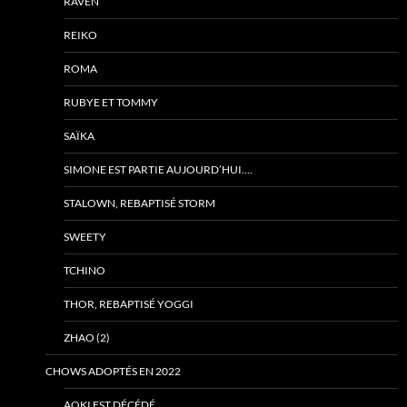
RAVEN
REIKO
ROMA
RUBYE ET TOMMY
SAÏKA
SIMONE EST PARTIE AUJOURD’HUI….
STALOWN, REBAPTISÉ STORM
SWEETY
TCHINO
THOR, REBAPTISÉ YOGGI
ZHAO (2)
CHOWS ADOPTÉS EN 2022
AOKI EST DÉCÉDÉ….