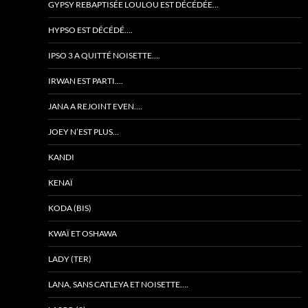
GYPSY REBAPTISÉE LOULOU EST DÉCÉDÉE…
HYPSO EST DÉCÉDÉ….
IPSO 3 A QUITTÉ NOISETTE….
IRWAN EST PARTI….
JANA A REJOINT EVEN….
JOEY N’EST PLUS…
KANDI
KENAÏ
KODA (BIS)
KWAÏ ET OSHAWA
LADY (TER)
LANA, SANS CATLEYA ET NOISETTE….