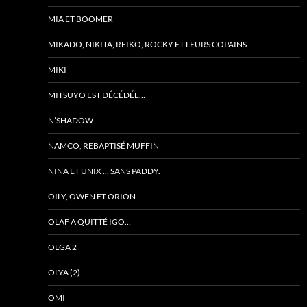
MIA ET BOOMER
MIKADO, NIKITA, REIKO, ROCKY ET LEURS COPAINS
MIKI
MITSUYO EST DÉCÉDÉE…
N’SHADOW
NAMCO, REBAPTISÉ MUFFIN
NINA ET UNIX … SANS PADDY.
OILY, OWEN ET ORION
OLAF A QUITTÉ IGO…
OLGA 2
OLYA (2)
OMI