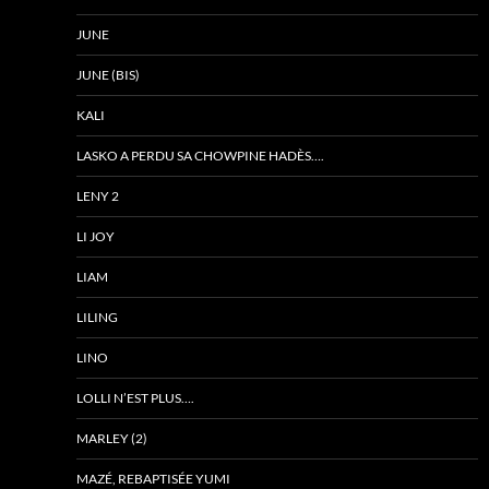
JUNE
JUNE (BIS)
KALI
LASKO A PERDU SA CHOWPINE HADÈS….
LENY 2
LI JOY
LIAM
LILING
LINO
LOLLI N’EST PLUS….
MARLEY (2)
MAZÉ, REBAPTISÉE YUMI