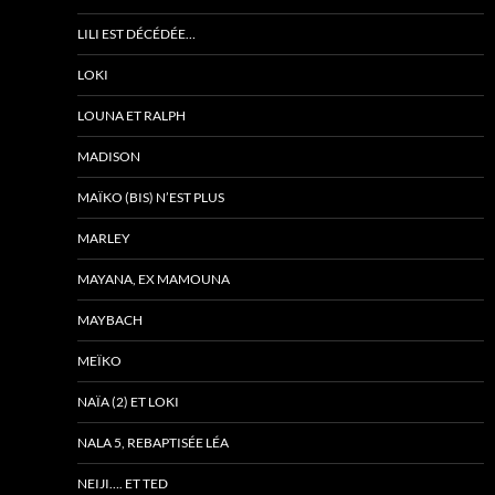
LILI EST DÉCÉDÉE…
LOKI
LOUNA ET RALPH
MADISON
MAÏKO (BIS) N’EST PLUS
MARLEY
MAYANA, EX MAMOUNA
MAYBACH
MEÏKO
NAÏA (2) ET LOKI
NALA 5, REBAPTISÉE LÉA
NEIJI…. ET TED