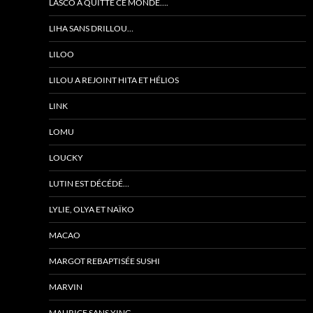
LASCO A QUITTÉ CE MONDE….
LIHA SANS DRILLOU…
LILOO
LILOU A REJOINT HITA ET HÉLIOS
LINK
LOMU
LOUCKY
LUTIN EST DÉCÉDÉ…
LYLIE, OLYA ET NAÏKO
MACAO
MARGOT REBAPTISÉE SUSHI
MARVIN
MAURICE SANS YING