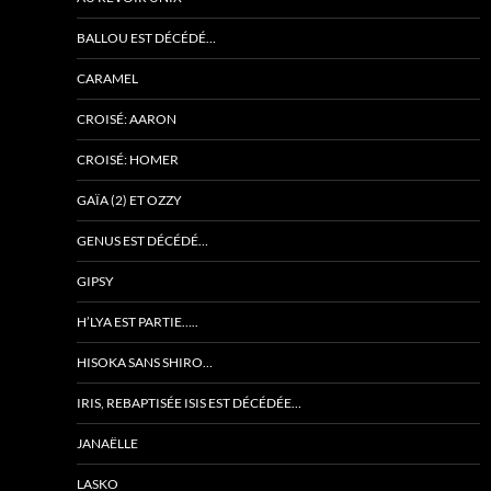
BALLOU EST DÉCÉDÉ…
CARAMEL
CROISÉ: AARON
CROISÉ: HOMER
GAÏA (2) ET OZZY
GENUS EST DÉCÉDÉ…
GIPSY
H’LYA EST PARTIE…..
HISOKA SANS SHIRO…
IRIS, REBAPTISÉE ISIS EST DÉCÉDÉE…
JANAËLLE
LASKO