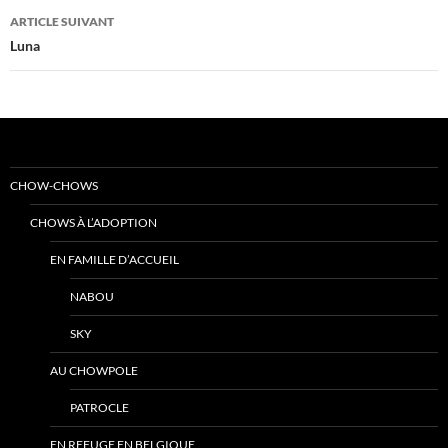
articles
ARTICLE SUIVANT
Luna
CHOW-CHOWS
CHOWS À L’ADOPTION
EN FAMILLE D’ACCUEIL
NABOU
SKY
AU CHOWPOLE
PATROCLE
EN REFUGE EN BELGIQUE