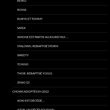
REIKO
ROMA
RUBYE ET TOMMY
SAÏKA
SIMONE EST PARTIE AUJOURD’HUI….
STALOWN, REBAPTISÉ STORM
SWEETY
TCHINO
THOR, REBAPTISÉ YOGGI
ZHAO (2)
CHOWS ADOPTÉS EN 2022
AOKI EST DÉCÉDÉ….
AZUR, UN DÉCÈS SOUDAIN…