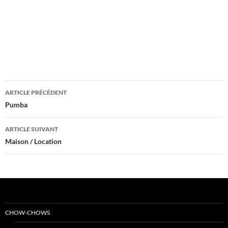
Navigation
ARTICLE PRÉCÉDENT
des
Pumba
articles
ARTICLE SUIVANT
Maison / Location
CHOW-CHOWS