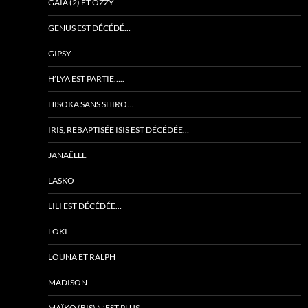
GAÏA (2) ET OZZY
GENUS EST DÉCÉDÉ…
GIPSY
H’LYA EST PARTIE…..
HISOKA SANS SHIRO…
IRIS, REBAPTISÉE ISIS EST DÉCÉDÉE…
JANAËLLE
LASKO
LILI EST DÉCÉDÉE…
LOKI
LOUNA ET RALPH
MADISON
MAÏKO (BIS) N’EST PLUS