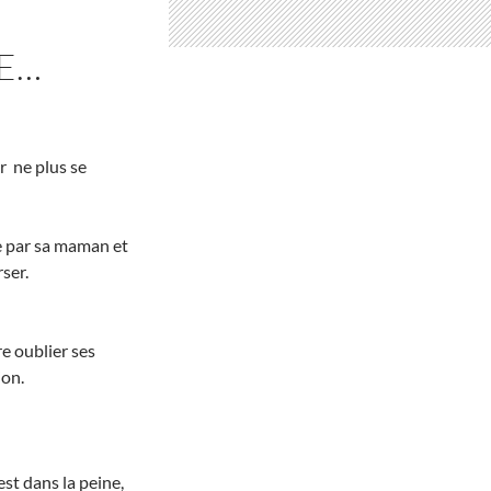
E…
r ne plus se
e par sa maman et
ser.
re oublier ses
ion.
st dans la peine,