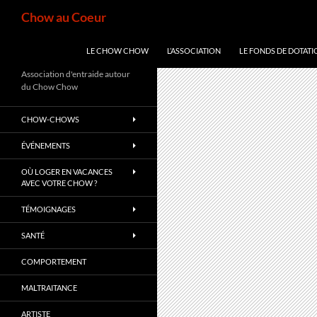
Aller
Recherche
Chow au Coeur
au
contenu
LE CHOW CHOW
L’ASSOCIATION
LE FONDS DE DOTATI
Association d'entraide autour
du Chow Chow
CHOW-CHOWS
ÉVÉNEMENTS
OÙ LOGER EN VACANCES
AVEC VOTRE CHOW ?
TÉMOIGNAGES
SANTÉ
COMPORTEMENT
MALTRAITANCE
ARTISTE