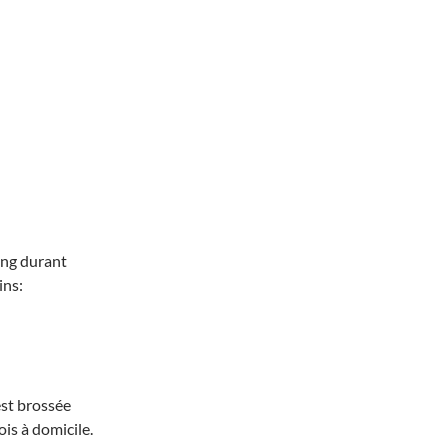
ling durant
ins:
est brossée
ois à domicile.