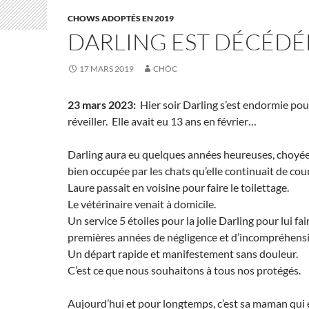
CHOWS ADOPTÉS EN 2019
DARLING EST DÉCÉDÉ
17 MARS 2019
CHÔC
23 mars 2023:
Hier soir Darling s’est endormie pou
réveiller. Elle avait eu 13 ans en février…
Darling aura eu quelques années heureuses, choyé
bien occupée par les chats qu’elle continuait de cour
Laure passait en voisine pour faire le toilettage.
Le vétérinaire venait à domicile.
Un service 5 étoiles pour la jolie Darling pour lui fai
premières années de négligence et d’incompréhens
Un départ rapide et manifestement sans douleur.
C’est ce que nous souhaitons à tous nos protégés.
Aujourd’hui et pour longtemps, c’est sa maman qui e