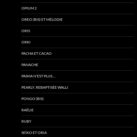
OPIUM 2
OREO (BIS) ET MÉLODIE
ORIS
ORKI
PACHA ET CACAO
PANACHE
PASHA N’EST PLUS….
PEARLY, REBAPTISÉE WALLI
PONGO (BIS)
RAÉLIE
RUBY
SEÏKO ET ORIA