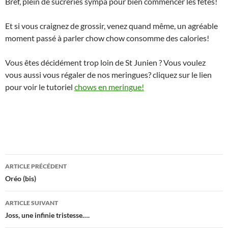
Bref, plein de sucreries sympa pour bien commencer les fêtes!
Et si vous craignez de grossir, venez quand même, un agréable
moment passé à parler chow chow consomme des calories!
Vous êtes décidément trop loin de St Junien ? Vous voulez
vous aussi vous régaler de nos meringues? cliquez sur le lien
pour voir le tutoriel
chows en meringue!
Navigation
ARTICLE PRÉCÉDENT
des
Oréo (bis)
articles
ARTICLE SUIVANT
Joss, une infinie tristesse….