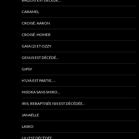
BALLOU EST DÉCÉDÉ…
CARAMEL
CROISÉ: AARON
CROISÉ: HOMER
GAÏA (2) ET OZZY
GENUS EST DÉCÉDÉ…
GIPSY
H’LYA EST PARTIE…..
HISOKA SANS SHIRO…
IRIS, REBAPTISÉE ISIS EST DÉCÉDÉE…
JANAËLLE
LASKO
LILI EST DÉCÉDÉE…