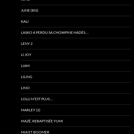
JUNE (BIS)
KALI
LASKO A PERDU SA CHOWPINE HADÈS….
LENY 2
LI JOY
LIAM
LILING
LINO
LOLLI N’EST PLUS….
MARLEY (2)
MAZÉ, REBAPTISÉE YUMI
MIA ET BOOMER