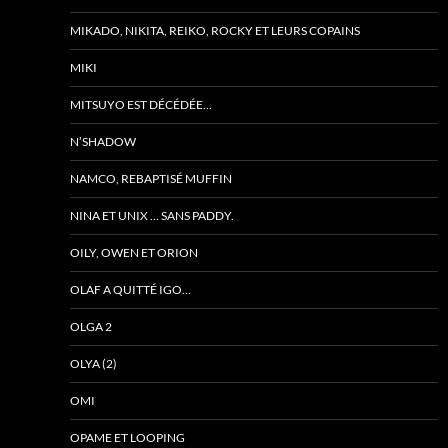
MIKADO, NIKITA, REIKO, ROCKY ET LEURS COPAINS
MIKI
MITSUYO EST DÉCÉDÉE…
N’SHADOW
NAMCO, REBAPTISÉ MUFFIN
NINA ET UNIX … SANS PADDY.
OILY, OWEN ET ORION
OLAF A QUITTÉ IGO…
OLGA 2
OLYA (2)
OMI
OPAME ET LOOPING