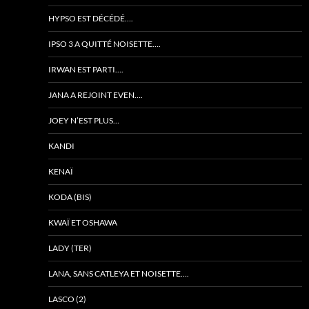
HYPSO EST DÉCÉDÉ….
IPSO 3 A QUITTÉ NOISETTE….
IRWAN EST PARTI….
JANA A REJOINT EVEN….
JOEY N’EST PLUS…
KANDI
KENAÏ
KODA (BIS)
KWAÏ ET OSHAWA
LADY (TER)
LANA, SANS CATLEYA ET NOISETTE….
LASCO (2)