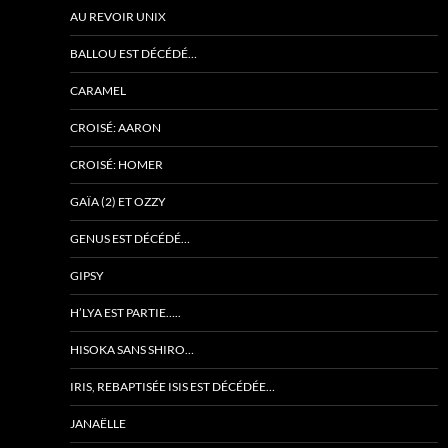
AU REVOIR UNIX
BALLOU EST DÉCÉDÉ…
CARAMEL
CROISÉ: AARON
CROISÉ: HOMER
GAÏA (2) ET OZZY
GENUS EST DÉCÉDÉ…
GIPSY
H’LYA EST PARTIE…..
HISOKA SANS SHIRO…
IRIS, REBAPTISÉE ISIS EST DÉCÉDÉE…
JANAËLLE