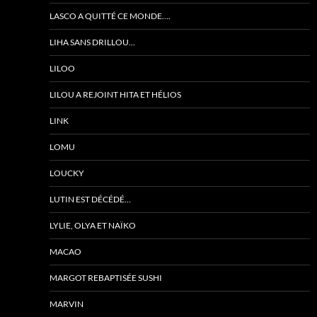
LASCO A QUITTÉ CE MONDE….
LIHA SANS DRILLOU…
LILOO
LILOU A REJOINT HITA ET HÉLIOS
LINK
LOMU
LOUCKY
LUTIN EST DÉCÉDÉ…
LYLIE, OLYA ET NAÏKO
MACAO
MARGOT REBAPTISÉE SUSHI
MARVIN