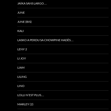
JAÏKA SANS LARGO….
JUNE
JUNE (BIS)
KALI
LASKO A PERDU SA CHOWPINE HADÈS….
LENY 2
LI JOY
LIAM
LILING
LINO
LOLLI N’EST PLUS….
MARLEY (2)