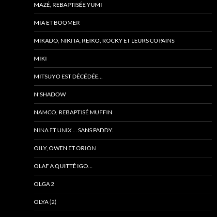
MAZÉ, REBAPTISÉE YUMI
MIA ET BOOMER
MIKADO, NIKITA, REIKO, ROCKY ET LEURS COPAINS
MIKI
MITSUYO EST DÉCÉDÉE…
N’SHADOW
NAMCO, REBAPTISÉ MUFFIN
NINA ET UNIX … SANS PADDY.
OILY, OWEN ET ORION
OLAF A QUITTÉ IGO…
OLGA 2
OLYA (2)