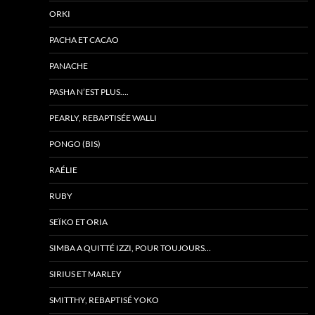
ORKI
PACHA ET CACAO
PANACHE
PASHA N’EST PLUS….
PEARLY, REBAPTISÉE WALLI
PONGO (BIS)
RAÉLIE
RUBY
SEÏKO ET ORIA
SIMBA A QUITTÉ IZZI, POUR TOUJOURS…
SIRIUS ET MARLEY
SMITTHY, REBAPTISÉ YOKO