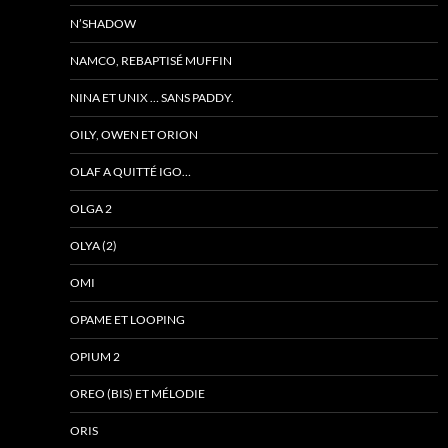
N’SHADOW
NAMCO, REBAPTISÉ MUFFIN
NINA ET UNIX … SANS PADDY.
OILY, OWEN ET ORION
OLAF A QUITTÉ IGO…
OLGA 2
OLYA (2)
OMI
OPAME ET LOOPING
OPIUM 2
OREO (BIS) ET MÉLODIE
ORIS