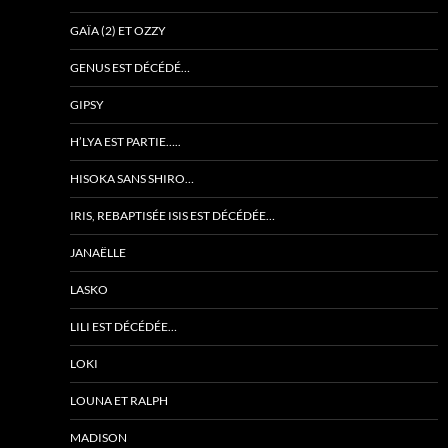
GAÏA (2) ET OZZY
GENUS EST DÉCÉDÉ…
GIPSY
H’LYA EST PARTIE…..
HISOKA SANS SHIRO…
IRIS, REBAPTISÉE ISIS EST DÉCÉDÉE…
JANAËLLE
LASKO
LILI EST DÉCÉDÉE…
LOKI
LOUNA ET RALPH
MADISON