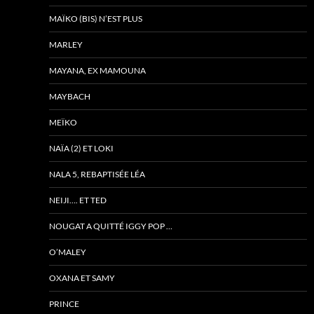
MAÏKO (BIS) N’EST PLUS
MARLEY
MAYANA, EX MAMOUNA
MAYBACH
MEÏKO
NAÏA (2) ET LOKI
NALA 5, REBAPTISÉE LÉA
NEIJI…. ET TED
NOUGAT A QUITTÉ IGGY POP …
O’MALEY
OXANA ET SAMY
PRINCE