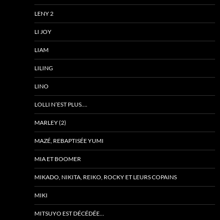
LENY 2
LI JOY
LIAM
LILING
LINO
LOLLI N’EST PLUS….
MARLEY (2)
MAZÉ, REBAPTISÉE YUMI
MIA ET BOOMER
MIKADO, NIKITA, REIKO, ROCKY ET LEURS COPAINS
MIKI
MITSUYO EST DÉCÉDÉE…