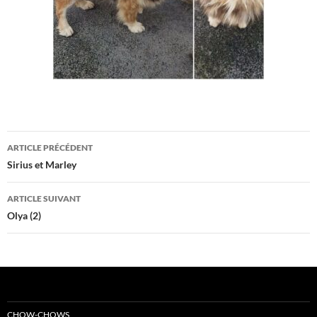
Navigation
ARTICLE PRÉCÉDENT
des
Sirius et Marley
articles
ARTICLE SUIVANT
Olya (2)
CHOW-CHOWS