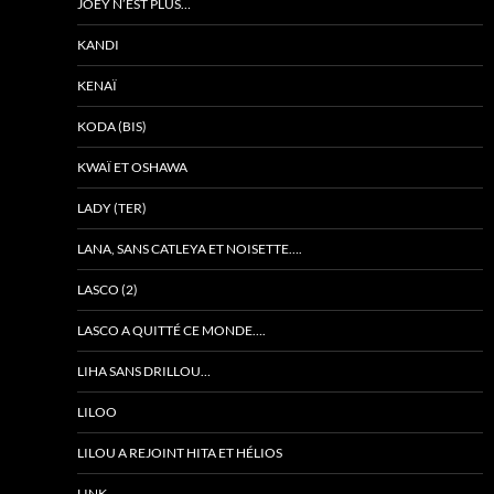
JOEY N’EST PLUS…
KANDI
KENAÏ
KODA (BIS)
KWAÏ ET OSHAWA
LADY (TER)
LANA, SANS CATLEYA ET NOISETTE….
LASCO (2)
LASCO A QUITTÉ CE MONDE….
LIHA SANS DRILLOU…
LILOO
LILOU A REJOINT HITA ET HÉLIOS
LINK