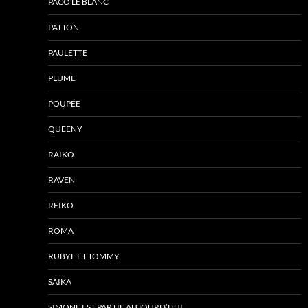
PACO LE BLANC
PATTON
PAULETTE
PLUME
POUPÉE
QUEENY
RAÏKO
RAVEN
REIKO
ROMA
RUBYE ET TOMMY
SAÏKA
SIMONE EST PARTIE AUJOURD’HUI….