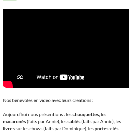
Nos bénévoles en vidéo avec leurs créations :
Aujourd’hui nous présentions : les
chouquettes
, les
macaronés
(faits par Annie), les
sablés
(faits par Annie), les
livres
sur les chows (faits par Dominique), les
portes-clés