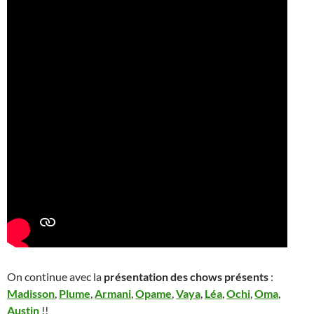
On continue avec la
présentation des chows présents
:
Madisson
,
Plume
,
Armani
,
Opame
,
Vaya
,
Léa
,
Ochi
,
Oma
,
Austin
!!