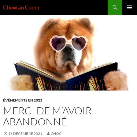
Aller
Recherche
Chow au Coeur
au
MENU
contenu
PRINCI
ÉVÉNEMENTS EN 2021
MERCI DE M’AVOIR
ABANDONNÉ
16 DÉCEMBRE 2021
CHÔC