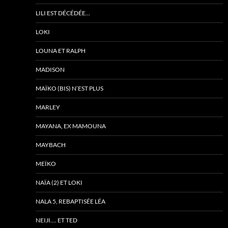
LILI EST DÉCÉDÉE…
LOKI
LOUNA ET RALPH
MADISON
MAÏKO (BIS) N’EST PLUS
MARLEY
MAYANA, EX MAMOUNA
MAYBACH
MEÏKO
NAÏA (2) ET LOKI
NALA 5, REBAPTISÉE LÉA
NEIJI…. ET TED