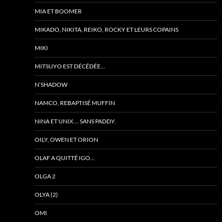
MIA ET BOOMER
MIKADO, NIKITA, REIKO, ROCKY ET LEURS COPAINS
MIKI
MITSUYO EST DÉCÉDÉE…
N’SHADOW
NAMCO, REBAPTISÉ MUFFIN
NINA ET UNIX … SANS PADDY.
OILY, OWEN ET ORION
OLAF A QUITTÉ IGO…
OLGA 2
OLYA (2)
OMI