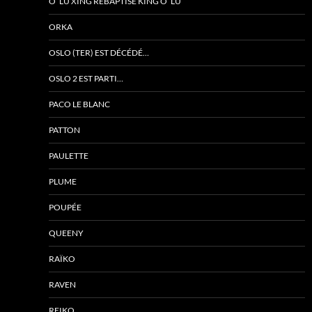
O’ LU XING REBAPTISÉ KING O’ LU
ORKA
OSLO (TER) EST DÉCÉDÉ…
OSLO 2 EST PARTI…
PACO LE BLANC
PATTON
PAULETTE
PLUME
POUPÉE
QUEENY
RAÏKO
RAVEN
REIKO