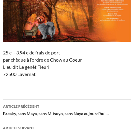
25 e + 3.94 e de frais de port
par chèque à l’ordre de Chow au Coeur
Lieu dit Le genêt Fleuri
72500 Lavernat
Navigation
ARTICLE PRÉCÉDENT
des
Breaky, sans Maya, sans Mitsuyo, sans Naya aujourd’hui…
articles
ARTICLE SUIVANT