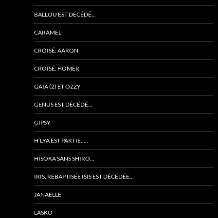
BALLOU EST DÉCÉDÉ…
CARAMEL
CROISÉ: AARON
CROISÉ: HOMER
GAÏA (2) ET OZZY
GENUS EST DÉCÉDÉ…
GIPSY
H’LYA EST PARTIE…..
HISOKA SANS SHIRO…
IRIS, REBAPTISÉE ISIS EST DÉCÉDÉE…
JANAËLLE
LASKO