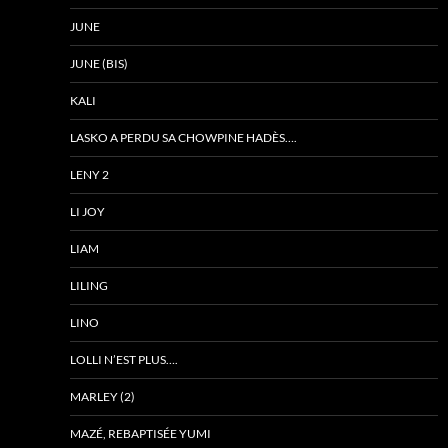
JUNE
JUNE (BIS)
KALI
LASKO A PERDU SA CHOWPINE HADÈS….
LENY 2
LI JOY
LIAM
LILING
LINO
LOLLI N’EST PLUS….
MARLEY (2)
MAZÉ, REBAPTISÉE YUMI