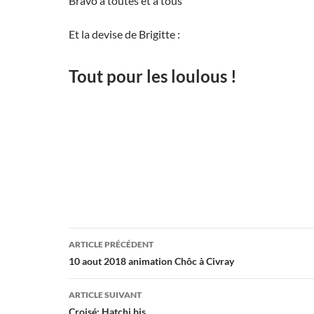
Bravo à toutes et à tous
Et la devise de Brigitte :
Tout pour les loulous !
Navigation
ARTICLE PRÉCÉDENT
des
10 aout 2018 animation Chôc à Civray
articles
ARTICLE SUIVANT
Croisé: Hatchi bis