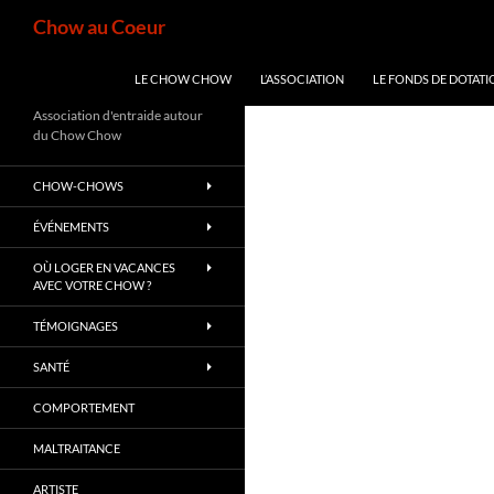
Aller
Recherche
Chow au Coeur
au
contenu
LE CHOW CHOW
L’ASSOCIATION
LE FONDS DE DOTATI
Association d'entraide autour
du Chow Chow
CHOW-CHOWS
ÉVÉNEMENTS
OÙ LOGER EN VACANCES
AVEC VOTRE CHOW ?
TÉMOIGNAGES
SANTÉ
COMPORTEMENT
MALTRAITANCE
ARTISTE