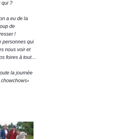
 qui ?
on a eu de la
coup de
esser !
e personnes qui
s nous voir et
os foires à tout…
oute la journée
«
les chowchows