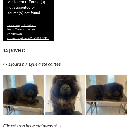
Lecteur
Media error: Format(s)
not supported or
vidéo
source(s) not found
Télécharger le fichier:
https://www.chow-au-
coeur.fr/wp-
content/uploads/2022/01/2346
1711604655900571.mp4?_=2
16 janvier:
« Aujourd’hui Lylie à été coiffée.
Elle est trop belle maintenant! »