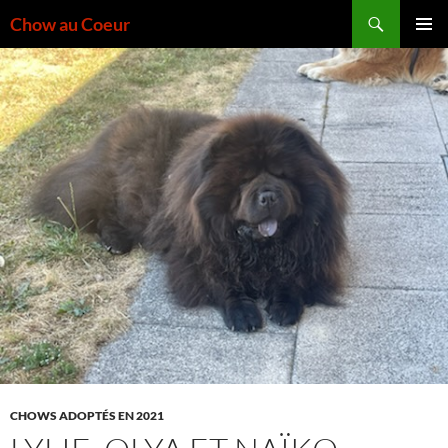
Aller
Recherche
Chow au Coeur
au
MENU
contenu
PRINCI
CHOWS ADOPTÉS EN 2021