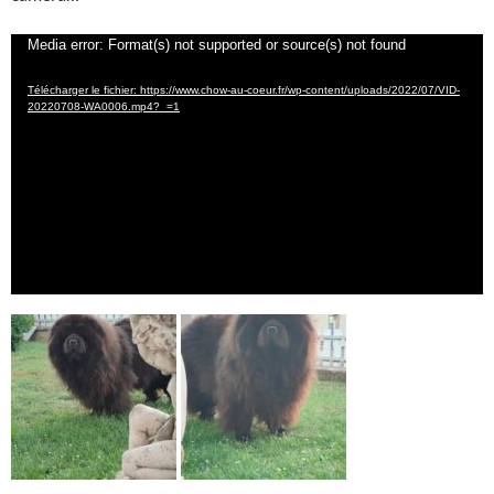
Lecteur
Media error: Format(s) not supported or source(s) not found
vidéo
Télécharger le fichier: https://www.chow-au-coeur.fr/wp-content/uploads/2022/07/VID-
20220708-WA0006.mp4?_=1