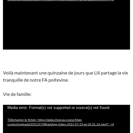
Voilà maintenant une quinzaine de jours que Lili partage la vie
tranquille de notre FA poitevine.
Vie de famille:
Lecteur
Media error: Format(s) not supported or source(s) not found
vidéo
Télécharger le fichier: https://www.chow-au-coeur.fr/wp-
content/uploads/2021/07/WhatsApp-Video-2021-07-15-at-19.31.14.mp4?_=4