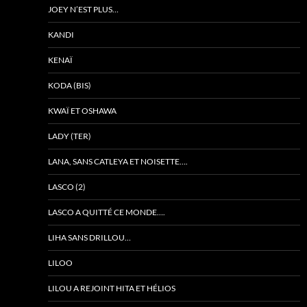
JOEY N’EST PLUS…
KANDI
KENAÏ
KODA (BIS)
KWAÏ ET OSHAWA
LADY (TER)
LANA, SANS CATLEYA ET NOISETTE….
LASCO (2)
LASCO A QUITTÉ CE MONDE….
LIHA SANS DRILLOU…
LILOO
LILOU A REJOINT HITA ET HÉLIOS