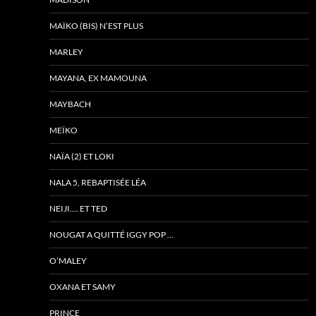
MAÏKO (BIS) N’EST PLUS
MARLEY
MAYANA, EX MAMOUNA
MAYBACH
MEÏKO
NAÏA (2) ET LOKI
NALA 5, REBAPTISÉE LÉA
NEIJI…. ET TED
NOUGAT A QUITTÉ IGGY POP …
O’MALEY
OXANA ET SAMY
PRINCE