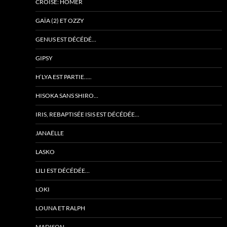
CROISÉ: HOMER
GAÏA (2) ET OZZY
GENUS EST DÉCÉDÉ…
GIPSY
H’LYA EST PARTIE…..
HISOKA SANS SHIRO…
IRIS, REBAPTISÉE ISIS EST DÉCÉDÉE…
JANAËLLE
LASKO
LILI EST DÉCÉDÉE…
LOKI
LOUNA ET RALPH
MADISON