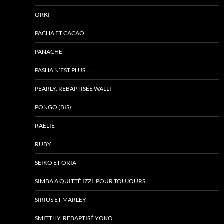
ORKI
PACHA ET CACAO
PANACHE
PASHA N’EST PLUS….
PEARLY, REBAPTISÉE WALLI
PONGO (BIS)
RAÉLIE
RUBY
SEÏKO ET ORIA
SIMBA A QUITTÉ IZZI, POUR TOUJOURS…
SIRIUS ET MARLEY
SMITTHY, REBAPTISÉ YOKO