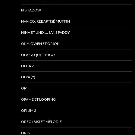
N’SHADOW
NAMCO, REBAPTISÉ MUFFIN
NINA ET UNIX … SANS PADDY.
OILY, OWEN ET ORION
OLAF A QUITTÉ IGO…
OLGA 2
OLYA (2)
OMI
OPAME ET LOOPING
OPIUM 2
OREO (BIS) ET MÉLODIE
ORIS