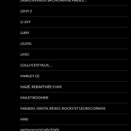
LASKO A PERDU SA CHOWPINE HADÈS….
LENY 2
LI JOY
LIAM
LILING
LINO
LOLLI N’EST PLUS….
MARLEY (2)
MAZÉ, REBAPTISÉE YUMI
MIA ET BOOMER
MIKADO, NIKITA, REIKO, ROCKY ET LEURS COPAINS
MIKI
MITSUYO EST DÉCÉDÉE…