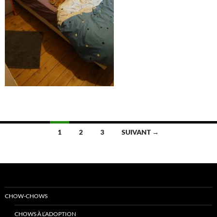
Navigation
1
2
3
SUIVANT →
des
articles
CHOW-CHOWS
CHOWS À L’ADOPTION