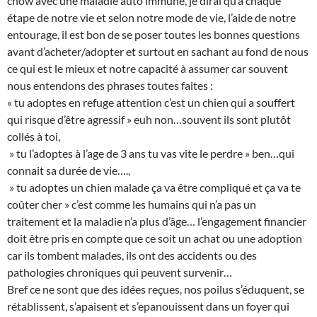
chow avec une maladie auto immune, je dirai qu’à chaque
étape de notre vie et selon notre mode de vie, l’aide de notre
entourage, il est bon de se poser toutes les bonnes questions
avant d’acheter/adopter et surtout en sachant au fond de nous
ce qui est le mieux et notre capacité à assumer car souvent
nous entendons des phrases toutes faites :
« tu adoptes en refuge attention c’est un chien qui a souffert
qui risque d’être agressif » euh non…souvent ils sont plutôt
collés à toi,
» tu l’adoptes à l’age de 3 ans tu vas vite le perdre » ben…qui
connait sa durée de vie….,
» tu adoptes un chien malade ça va être compliqué et ça va te
coûter cher » c’est comme les humains qui n’a pas un
traitement et la maladie n’a plus d’âge… l’engagement financier
doit être pris en compte que ce soit un achat ou une adoption
car ils tombent malades, ils ont des accidents ou des
pathologies chroniques qui peuvent survenir…
Bref ce ne sont que des idées reçues, nos poilus s’éduquent, se
rétablissent, s’apaisent et s’epanouissent dans un foyer qui