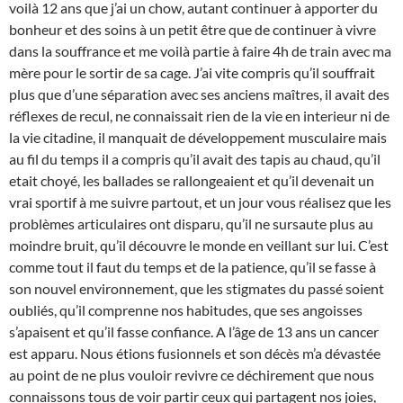
voilà 12 ans que j’ai un chow, autant continuer à apporter du
bonheur et des soins à un petit être que de continuer à vivre
dans la souffrance et me voilà partie à faire 4h de train avec ma
mère pour le sortir de sa cage. J’ai vite compris qu’il souffrait
plus que d’une séparation avec ses anciens maîtres, il avait des
réflexes de recul, ne connaissait rien de la vie en interieur ni de
la vie citadine, il manquait de développement musculaire mais
au fil du temps il a compris qu’il avait des tapis au chaud, qu’il
etait choyé, les ballades se rallongeaient et qu’il devenait un
vrai sportif à me suivre partout, et un jour vous réalisez que les
problèmes articulaires ont disparu, qu’il ne sursaute plus au
moindre bruit, qu’il découvre le monde en veillant sur lui. C’est
comme tout il faut du temps et de la patience, qu’il se fasse à
son nouvel environnement, que les stigmates du passé soient
oubliés, qu’il comprenne nos habitudes, que ses angoisses
s’apaisent et qu’il fasse confiance. A l’âge de 13 ans un cancer
est apparu. Nous étions fusionnels et son décès m’a dévastée
au point de ne plus vouloir revivre ce déchirement que nous
connaissons tous de voir partir ceux qui partagent nos joies,