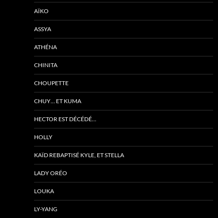
AÏKO
ASSYA
ATHÉNA
CHINITA
CHOUPETTE
CHUY… ET KUMA
HECTOR EST DÉCÉDÉ…
HOLLY
KAÏD REBAPTISÉ KYLE, ET STELLA
LADY ORÉO
LOUKA
LY-YANG