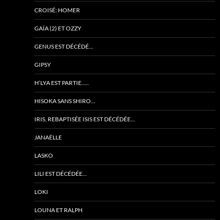
CROISÉ: HOMER
GAÏA (2) ET OZZY
GENUS EST DÉCÉDÉ…
GIPSY
H’LYA EST PARTIE…..
HISOKA SANS SHIRO…
IRIS, REBAPTISÉE ISIS EST DÉCÉDÉE…
JANAËLLE
LASKO
LILI EST DÉCÉDÉE…
LOKI
LOUNA ET RALPH