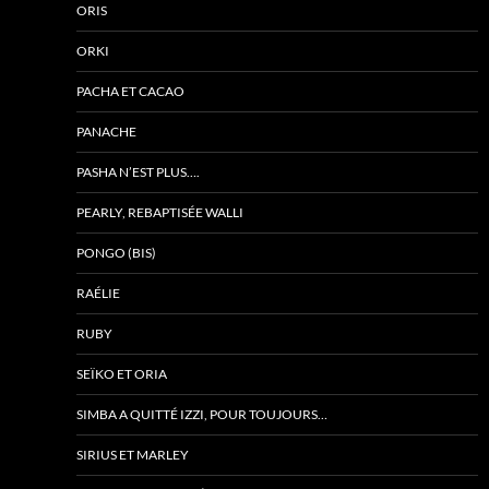
ORIS
ORKI
PACHA ET CACAO
PANACHE
PASHA N’EST PLUS….
PEARLY, REBAPTISÉE WALLI
PONGO (BIS)
RAÉLIE
RUBY
SEÏKO ET ORIA
SIMBA A QUITTÉ IZZI, POUR TOUJOURS…
SIRIUS ET MARLEY