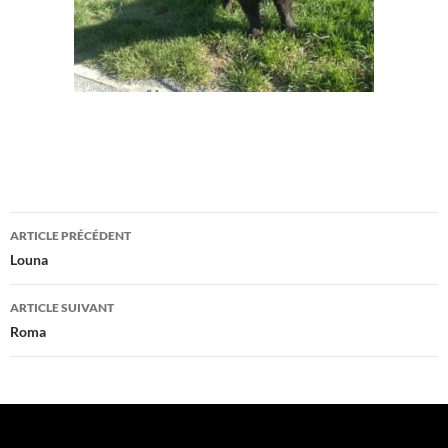
Navigation
ARTICLE PRÉCÉDENT
des
Louna
articles
ARTICLE SUIVANT
Roma