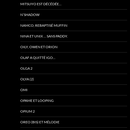
MITSUYO EST DÉCÉDÉE…
N’SHADOW
NAMCO, REBAPTISÉ MUFFIN
NINA ET UNIX … SANS PADDY.
OILY, OWEN ET ORION
OLAF A QUITTÉ IGO…
OLGA 2
OLYA (2)
OMI
OPAME ET LOOPING
OPIUM 2
OREO (BIS) ET MÉLODIE