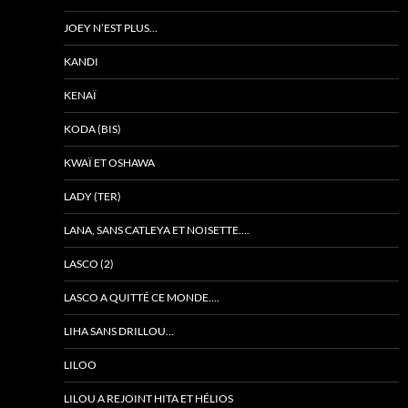
JOEY N’EST PLUS…
KANDI
KENAÏ
KODA (BIS)
KWAÏ ET OSHAWA
LADY (TER)
LANA, SANS CATLEYA ET NOISETTE….
LASCO (2)
LASCO A QUITTÉ CE MONDE….
LIHA SANS DRILLOU…
LILOO
LILOU A REJOINT HITA ET HÉLIOS