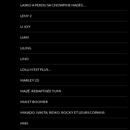
LASKO A PERDU SA CHOWPINE HADÈS….
LENY 2
LI JOY
LIAM
LILING
LINO
LOLLI N’EST PLUS….
MARLEY (2)
MAZÉ, REBAPTISÉE YUMI
MIA ET BOOMER
MIKADO, NIKITA, REIKO, ROCKY ET LEURS COPAINS
MIKI