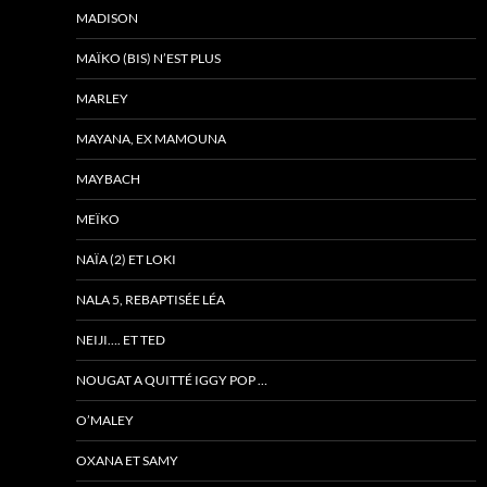
MADISON
MAÏKO (BIS) N’EST PLUS
MARLEY
MAYANA, EX MAMOUNA
MAYBACH
MEÏKO
NAÏA (2) ET LOKI
NALA 5, REBAPTISÉE LÉA
NEIJI…. ET TED
NOUGAT A QUITTÉ IGGY POP …
O’MALEY
OXANA ET SAMY