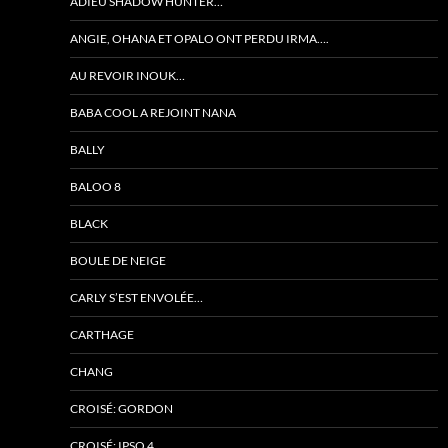
ADIEU SHADOW HUNTER…
ANGIE, OHANA ET OPALO ONT PERDU IRMA….
AU REVOIR INOUK…
BABA COOL A REJOINT NANA
BALLY
BALOO 8
BLACK
BOULE DE NEIGE
CARLY S’EST ENVOLÉE…
CARTHAGE
CHANG
CROISÉ: GORDON
CROISÉ: IPSO 4