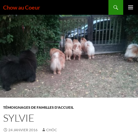
Aller
Recherche
Chow au Coeur
au
MENU
contenu
PRINCI
TÉMOIGNAGES DE FAMILLES D'ACCUEIL
SYLVIE
24 JANVIER 2016
CHÔC