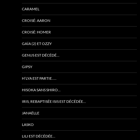
CARAMEL
CROISÉ: AARON
CROISÉ: HOMER
GAÏA (2) ET OZZY
GENUS EST DÉCÉDÉ…
GIPSY
H’LYA EST PARTIE…..
HISOKA SANS SHIRO…
IRIS, REBAPTISÉE ISIS EST DÉCÉDÉE…
JANAËLLE
LASKO
LILI EST DÉCÉDÉE…