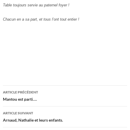
Table toujours servie au paternel foyer !
Chacun en a sa part, et tous l’ont tout entier !
Navigation
ARTICLE PRÉCÉDENT
des
Mantou est parti….
articles
ARTICLE SUIVANT
Arnaud, Nathalie et leurs enfants.