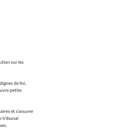
tion sur les
dignes de foi,
uvre petite
ires et s’assurer
e tribunal
ues.