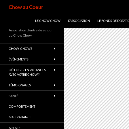
Aller
Recherche
Chow au Coeur
au
contenu
LE CHOW CHOW
L’ASSOCIATION
LE FONDS DE DOTATI
Association d'entraide autour
du Chow Chow
CHOW-CHOWS
ÉVÉNEMENTS
OÙ LOGER EN VACANCES
AVEC VOTRE CHOW ?
TÉMOIGNAGES
SANTÉ
COMPORTEMENT
MALTRAITANCE
ARTISTE