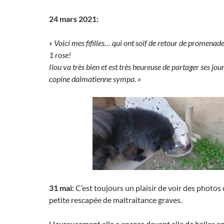
24 mars 2021:
« Voici mes fifilles… qui ont soif de retour de promenade
1 rose!
Ilou va très bien et est très heureuse de partager ses jo
copine dalmatienne sympa. »
31 mai:
C’est toujours un plaisir de voir des photos d
petite rescapée de maltraitance graves.
Heureusement elle a encore devant elle de belles a