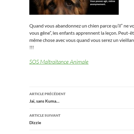
Quand vous abandonnez un chien parce qu’il” ne vo
vous gêne”, les enfants apprennent la leçon. Peut-êtr
même chose avec vous quand vous serez un vieillard
!!!
SOS Maltraitance Animale
Navigation
ARTICLE PRÉCÉDENT
des
Jaï, sans Kuma…
articles
ARTICLE SUIVANT
Dizzie