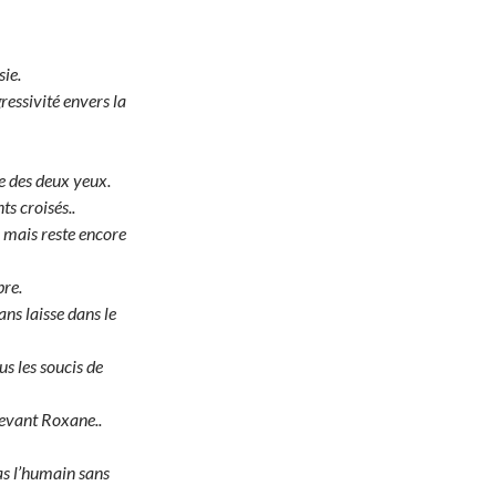
sie.
ressivité envers la
e des deux yeux.
ts croisés..
e mais reste encore
bre.
ns laisse dans le
s les soucis de
devant Roxane..
as l’humain sans