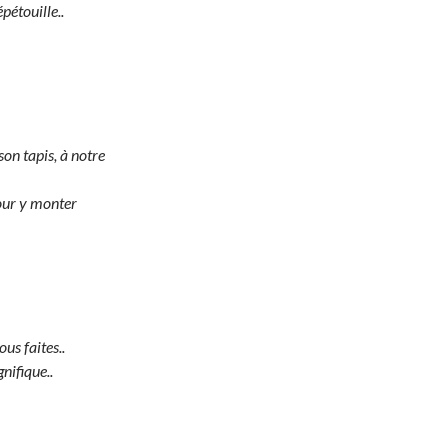
pétouille..
 son tapis, à notre
 pour y monter
us faites..
nifique..