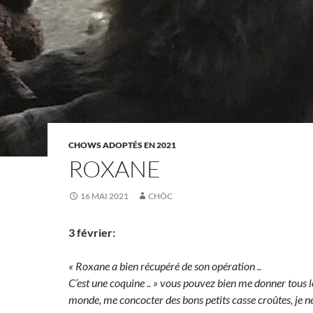
CHOWS ADOPTÉS EN 2021
ROXANE
16 MAI 2021
CHÔC
3 février:
« Roxane a bien récupéré de son opération ..
C’est une coquine .. » vous pouvez bien me donner tous 
monde, me concocter des bons petits casse croûtes, je ne