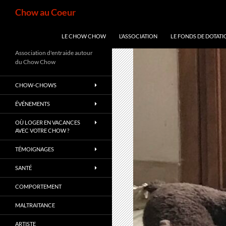
Aller
Recherche
Chow au Coeur
au
contenu
LE CHOW CHOW
L’ASSOCIATION
LE FONDS DE DOTATI
Association d'entraide autour
du Chow Chow
CHOW-CHOWS
ÉVÉNEMENTS
OÙ LOGER EN VACANCES
AVEC VOTRE CHOW ?
TÉMOIGNAGES
SANTÉ
COMPORTEMENT
MALTRAITANCE
ARTISTE