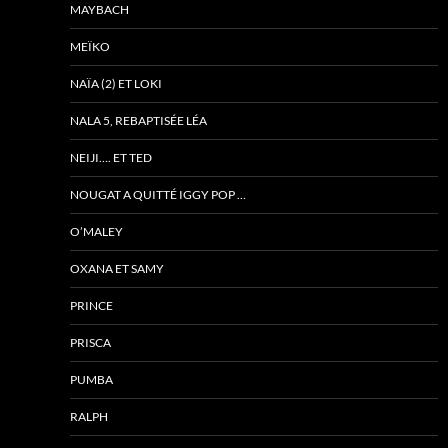
MAYBACH
MEÏKO
NAÏA (2) ET LOKI
NALA 5, REBAPTISÉE LÉA
NEIJI…. ET TED
NOUGAT A QUITTÉ IGGY POP …
O’MALEY
OXANA ET SAMY
PRINCE
PRISCA
PUMBA
RALPH