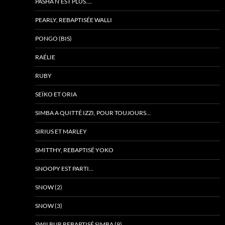
PASHA N’EST PLUS….
PEARLY, REBAPTISÉE WALLI
PONGO (BIS)
RAÉLIE
RUBY
SEÏKO ET ORIA
SIMBA A QUITTÉ IZZI, POUR TOUJOURS…
SIRIUS ET MARLEY
SMITTHY, REBAPTISÉ YOKO
SNOOPY EST PARTI…
SNOW (2)
SNOW (3)
SWILBUR REBAPTISÉ SIMBA (9)