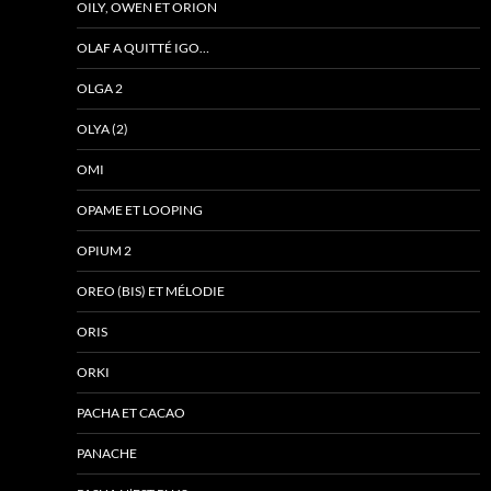
OILY, OWEN ET ORION
OLAF A QUITTÉ IGO…
OLGA 2
OLYA (2)
OMI
OPAME ET LOOPING
OPIUM 2
OREO (BIS) ET MÉLODIE
ORIS
ORKI
PACHA ET CACAO
PANACHE