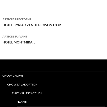
Navigation
ARTICLE PRÉCÉDENT
des
HOTEL KYRIAD ZENITH-TOISON D’OR
articles
ARTICLE SUIVANT
HOTEL MONTMIRAIL
CHOW-CHOWS
CHOWS À L’ADOPTION
EN FAMILLE D’ACCUEIL
NABOU