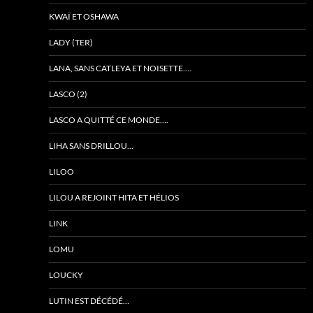
KWAÏ ET OSHAWA
LADY (TER)
LANA, SANS CATLEYA ET NOISETTE….
LASCO (2)
LASCO A QUITTÉ CE MONDE….
LIHA SANS DRILLOU…
LILOO
LILOU A REJOINT HITA ET HÉLIOS
LINK
LOMU
LOUCKY
LUTIN EST DÉCÉDÉ…