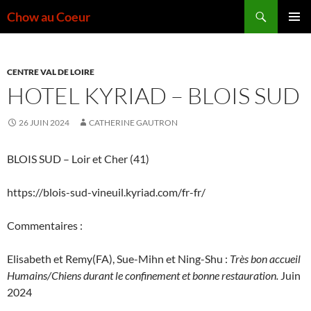
Aller
Recherche
Chow au Coeur
au
MENU
contenu
PRINCI
CENTRE VAL DE LOIRE
HOTEL KYRIAD – BLOIS SUD
26 JUIN 2024
CATHERINE GAUTRON
BLOIS SUD – Loir et Cher (41)
https://blois-sud-vineuil.kyriad.com/fr-fr/
Commentaires :
Elisabeth et Remy(FA), Sue-Mihn et Ning-Shu :
Très bon accueil
Humains/Chiens durant le confinement et bonne restauration.
Juin
2024