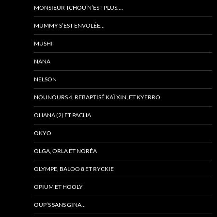
MONSIEUR TCHOU N’EST PLUS….
MUMMY S’EST ENVOLÉE…
MUSHI
NANA
NELSON
NOUNOURS 4, REBAPTISÉ KAÏ XIN, ET KYERRO
OHANA (2) ET PACHA
OKYO
OLGA, ORLA ET NORÉA
OLYMPE, BALOO 8 ET RYCKIE
OPIUM ET HOOLY
OUP’S SANS GINA…