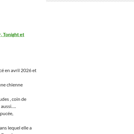
, Tonight et
é en avril 2026 et
une chienne
udes , coin de
e aussi….
 pucée,
ans lequel elle a