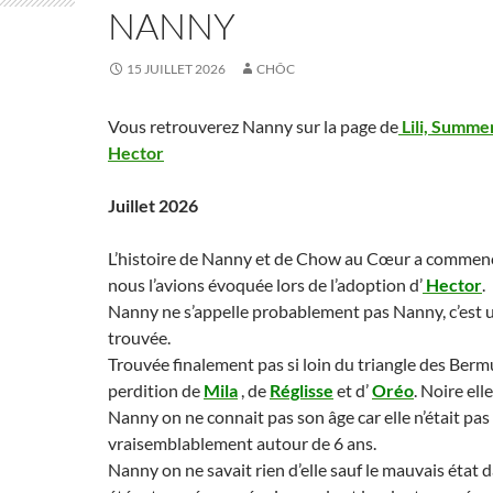
NANNY
15 JUILLET 2026
CHÔC
Vous retrouverez Nanny sur la page de
Lili, Summer
Hector
Juillet 2026
L’histoire de Nanny et de Chow au Cœur a commenc
nous l’avions évoquée lors de l’adoption d’
Hector
.
Nanny ne s’appelle probablement pas Nanny, c’est 
trouvée.
Trouvée finalement pas si loin du triangle des Berm
perdition de
Mila
, de
Réglisse
et d’
Oréo
. Noire ell
Nanny on ne connait pas son âge car elle n’était pas
vraisemblablement autour de 6 ans.
Nanny on ne savait rien d’elle sauf le mauvais état d