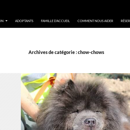
ON
ADOPTANTS
FAMILLE D’ACCUEIL
COMMENT NOUS AIDER
RÉSER
Archives de catégorie : chow-chows