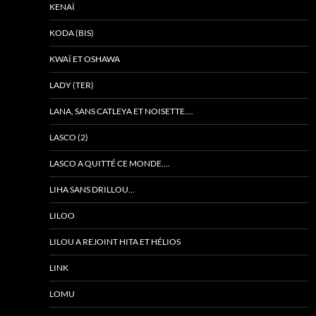
KENAÏ
KODA (BIS)
KWAÏ ET OSHAWA
LADY (TER)
LANA, SANS CATLEYA ET NOISETTE….
LASCO (2)
LASCO A QUITTÉ CE MONDE….
LIHA SANS DRILLOU…
LILOO
LILOU A REJOINT HITA ET HÉLIOS
LINK
LOMU