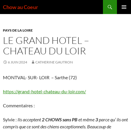
Aller
Recherche
Chow au Coeur
au
MENU
contenu
PRINCI
PAYS DE LA LOIRE
LE GRAND HOTEL –
CHATEAU DU LOIR
6 JUIN 2024
CATHERINE GAUTRON
MONTVAL- SUR- LOIR – Sarthe (72)
https://grand-hotel-chateau-du-loir.com/
Commentaires :
Sylvie :
Ils acceptent
2 CHOWS sans PB
et même
3
parce qu’ ils ont
compris que ce sont des chiens exceptionnels. Beaucoup de