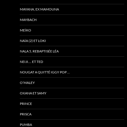
MAYANA, EX MAMOUNA
MAYBACH
MEÏKO
NAÏA (2) ET LOKI
NALA 5, REBAPTISÉE LÉA
NEIJI…. ET TED
NOUGAT A QUITTÉ IGGY POP …
O’MALEY
OXANA ET SAMY
PRINCE
PRISCA
PUMBA