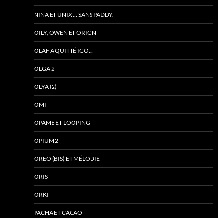
NINA ET UNIX … SANS PADDY.
OILY, OWEN ET ORION
OLAF A QUITTÉ IGO…
OLGA 2
OLYA (2)
OMI
OPAME ET LOOPING
OPIUM 2
OREO (BIS) ET MÉLODIE
ORIS
ORKI
PACHA ET CACAO