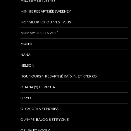
MILLESIME ET JEEPSY
MINNIE REBAPTISÉE SWEENEY
MONSIEUR TCHOU N’EST PLUS….
MUMMY S’EST ENVOLÉE…
MUSHI
NANA
NELSON
NOUNOURS 4, REBAPTISÉ KAÏ XIN, ET KYERRO
OHANA (2) ET PACHA
OKYO
OLGA, ORLA ET NORÉA
OLYMPE, BALOO 8 ET RYCKIE
OPIUM ET HOOLY