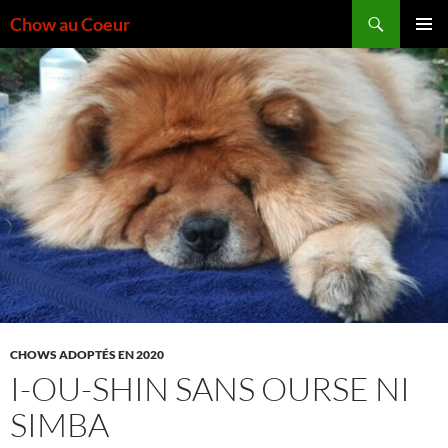
Aller
Recherche
Chow au Coeur
au
MENU
contenu
PRINCI
CHOWS ADOPTÉS EN 2020
I-OU-SHIN SANS OURSE NI
SIMBA