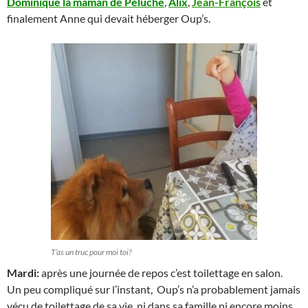
Dominique la maman de Peluche
,
Alix
,
Jean-François
et
finalement Anne qui devait héberger Oup’s.
T’as un truc pour moi toi?
Mardi:
après une journée de repos c’est toilettage en salon.
Un peu compliqué sur l’instant, Oup’s n’a probablement jamais
vécu de toilettage de sa vie, ni dans sa famille ni encore moins