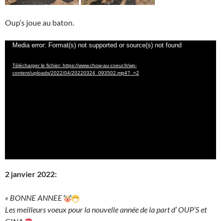
Oup’s joue au baton.
Lecteur
Media error: Format(s) not supported or source(s) not found
vidéo
Télécharger le fichier: https://www.chow-au-coeur.fr/wp-
content/uploads/2022/04/20220324_093502.mp4?_=2
2 janvier 2022:
« BONNE ANNEE
Les meilleurs voeux pour la nouvelle année de la part d’ OUP’S et