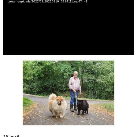
content/uploads/2022/08/20220819_0914111.mp4?_=1
18 avril: