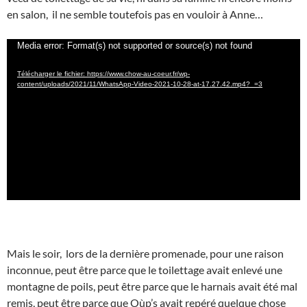
en salon, il ne semble toutefois pas en vouloir à Anne…
Lecteur
Media error: Format(s) not supported or source(s) not found
vidéo
Télécharger le fichier: https://www.chow-au-coeur.fr/wp-
content/uploads/2021/11/WhatsApp-Video-2021-10-28-at-17.27.42.mp4?_=3
Mais le soir, lors de la dernière promenade, pour une raison
inconnue, peut être parce que le toilettage avait enlevé une
montagne de poils, peut être parce que le harnais avait été mal
remis, peut être parce que Oùp’s avait repéré quelque chose