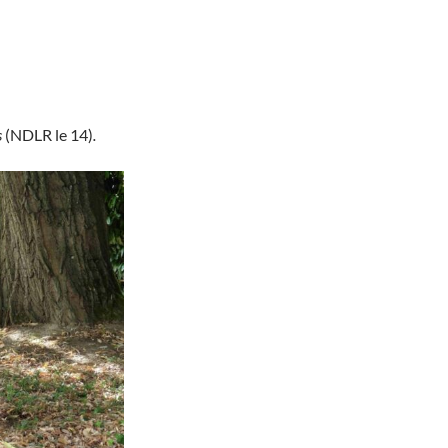
s
(NDLR le 14)
.