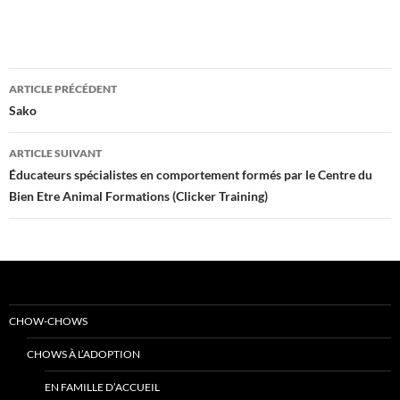
Navigation
ARTICLE PRÉCÉDENT
des
Sako
articles
ARTICLE SUIVANT
Éducateurs spécialistes en comportement formés par le Centre du
Bien Etre Animal Formations (Clicker Training)
CHOW-CHOWS
CHOWS À L’ADOPTION
EN FAMILLE D’ACCUEIL