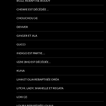
BUZZ, REBAPTISÉ BUDDY
CHEWIE EST DÉCÉDÉE …
CHOUCHOU (4)
DENVER
GINGER ET JILA
GUCCI
INDIGO EST PARTIE….
IZZIE (BIS) EST DÉCÉDÉE…
KUNA
LIHA ET OLIA REBAPTISÉE ORÉA
LITCHI, LADY, SHANELLE ET REGATA
LOKI (2)
LOUBA REBAPTISÉE LOUNA