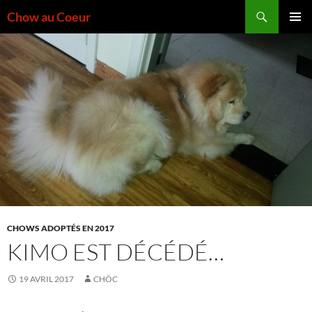
Aller
Recherche
Chow au Coeur
au
MENU
contenu
PRINCI
CHOWS ADOPTÉS EN 2017
KIMO EST DÉCÉDÉ…
19 AVRIL 2017
CHÔC