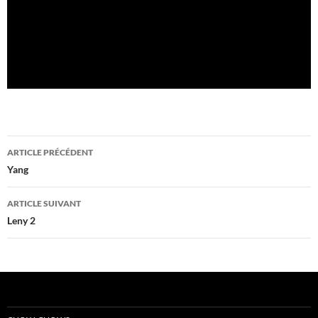
Navigation
ARTICLE PRÉCÉDENT
des
Yang
articles
ARTICLE SUIVANT
Leny 2