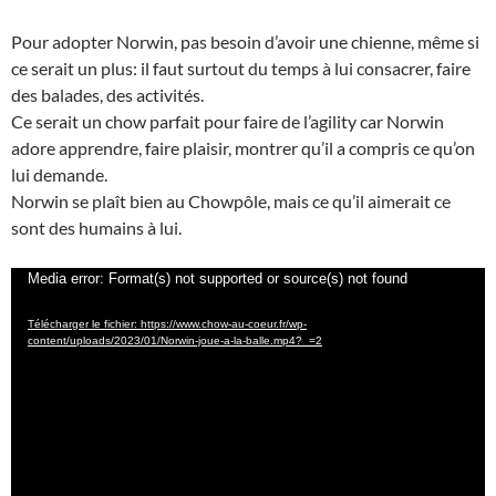
Pour adopter Norwin, pas besoin d’avoir une chienne, même si
ce serait un plus: il faut surtout du temps à lui consacrer, faire
des balades, des activités.
Ce serait un chow parfait pour faire de l’agility car Norwin
adore apprendre, faire plaisir, montrer qu’il a compris ce qu’on
lui demande.
Norwin se plaît bien au Chowpôle, mais ce qu’il aimerait ce
sont des humains à lui.
Lecteur
Media error: Format(s) not supported or source(s) not found
vidéo
Télécharger le fichier: https://www.chow-au-coeur.fr/wp-
content/uploads/2023/01/Norwin-joue-a-la-balle.mp4?_=2