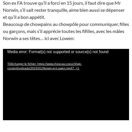
Son ex FA trouve qu’il a forci en 15 jours, il faut dire que Mr
Norwin, s’il sait rester tranquille, aime bien aussi se dépenser
et qu’il a bon appétit.
Beaucoup de chowpains au chowpôle pour communiquer, filles
ou garçons, mais s’il apprécie toutes les fifilles, avec les mâles
Norwin a ses têtes… ici avec Lowen:
Lecteur
Media error: Format(s) not supported or source(s) not found
vidéo
Télécharger le fichier: https://www.chow-au-coeur.fr/wp-
content/uploads/2023/01/Norwin-et-Lowen.mp4?_=1