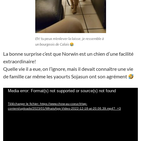
Eh! tu peux m’enlever la laisse, je ressemble à
un bourgeois de Calais
La bonne surprise c’est que Norwin est un chien d’une facilité
extraordinaire!
Quelle vie il a eue, on l’ignore, mais il devait connaître une vie
de famille car même les yaourts Sojasun ont son agrément
Lecteur
Media error: Format(s) not supported or source(s) not found
vidéo
Télécharger le fichier: https://www.chow-au-coeur.fr/wp-
content/uploads/2023/01/WhatsApp-Video-2022-12-18-at-20.06.39.mp4?_=3