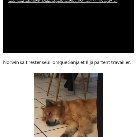
content/uploads/2023/01/WhatsApp-Video-2022-12-18-at-17.53.35.mp4?_=6
Norwin sait rester seul lorsque Sanja et Ilija partent travailler.