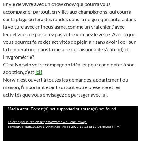
Envie de vivre avec un chow chow qui pourra vous
accompagner partout, en ville, aux champignons, qui courra
sur la plage ou fera des randos dans la neige ? qui sautera dans
la voiture avec enthousiasme, comme un vrai chien? avec
lequel vous ne passerez pas votre vie chez le veto? Avec lequel
vous pourrez faire des activités de plein air sans avoir l’oeil sur
la température (dans la mesure du raisonnable s’entend) et
l’hygrométrie?
C’est Norwin votre compagnon idéal et pour candidater à son
adoption, c’est
ici!
Norwin est ouvert à toutes les demandes, appartement ou
maison, l’important étant surtout votre présence et les
activités que vous envisagez de partager avec lui.
Lecteur
Media error: Format(s) not supported or source(s) not found
vidéo
Télécharger le fichier: https://www.chow-au-coeur.fr/wp-
content/uploads/2023/01/WhatsApp-Video-2022-12-22-at-19.05.56.mp4?_=7