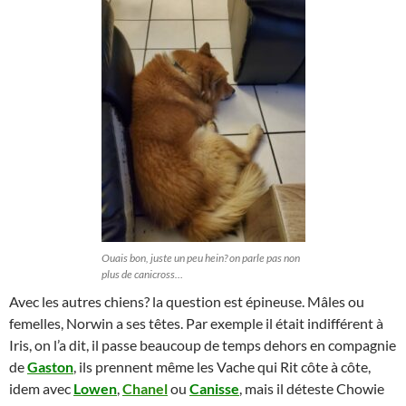
Ouais bon, juste un peu hein? on parle pas non
plus de canicross…
Avec les autres chiens? la question est épineuse. Mâles ou
femelles, Norwin a ses têtes. Par exemple il était indifférent à
Iris, on l’a dit, il passe beaucoup de temps dehors en compagnie
de
Gaston
, ils prennent même les Vache qui Rit côte à côte,
idem avec
Lowen
,
Chanel
ou
Canisse
, mais il déteste Chowie