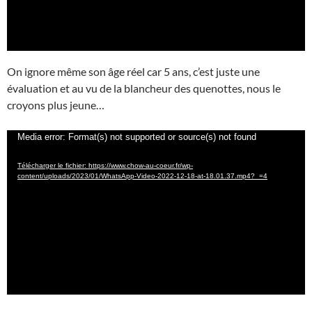
On ignore même son âge réel car 5 ans, c’est juste une
évaluation et au vu de la blancheur des quenottes, nous le
croyons plus jeune…
Lecteur
Media error: Format(s) not supported or source(s) not found
vidéo
Télécharger le fichier: https://www.chow-au-coeur.fr/wp-
content/uploads/2023/01/WhatsApp-Video-2022-12-18-at-18.01.37.mp4?_=4