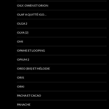
OILY, OWEN ET ORION
OLAF A QUITTÉ IGO…
OLGA 2
OLYA (2)
OMI
OPAME ET LOOPING
OPIUM 2
OREO (BIS) ET MÉLODIE
ORIS
ORKI
PACHA ET CACAO
PANACHE