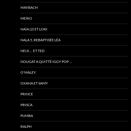
MAYBACH
MEÏKO
NAÏA (2) ET LOKI
NALA 5, REBAPTISÉE LÉA
NEIJI…. ET TED
NOUGAT A QUITTÉ IGGY POP …
O’MALEY
OXANA ET SAMY
PRINCE
PRISCA
PUMBA
RALPH