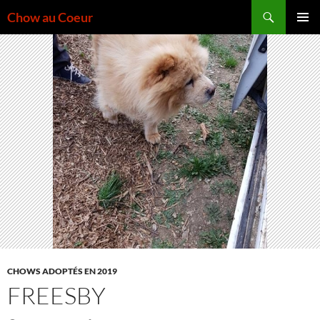
Aller
Recherche
Chow au Coeur
au
MENU
contenu
PRINCI
CHOWS ADOPTÉS EN 2019
FREESBY