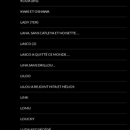
KODA (BIS)
KWAÏ ET OSHAWA
LADY (TER)
LANA, SANS CATLEYA ET NOISETTE….
LASCO (2)
LASCO A QUITTÉ CE MONDE….
LIHA SANS DRILLOU…
LILOO
LILOU A REJOINT HITA ET HÉLIOS
LINK
LOMU
LOUCKY
LUTIN EST DÉCÉDÉ…