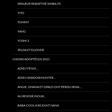
SWILBUR REBAPTISÉ SIMBA (9)
TITO
TOMMY
YANG
YOSHI 3
ZELDA ET ELIONNE
CHOWS ADOPTÉS EN 2021
ADIEU FÉNIX….
ADIEU SHADOW HUNTER…
ANGIE, OHANA ET OPALO ONT PERDU IRMA….
AU REVOIR INOUK…
BABA COOL A REJOINT NANA