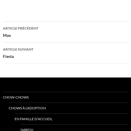
Navigation
ARTICLE PRÉCÉDENT
des
Max
articles
ARTICLE SUIVANT
Fiesta
CHOW-CHOWS
CHOWS À L’ADOPTION
EN FAMILLE D’ACCUEIL
NABOU