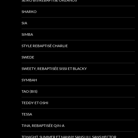
SEÏKO BIS REBAPTISÉ OKEANOS
SHARKO
SIA
SIMBA
STYLE REBAPTISÉ CHARLIE
SWEDE
SWEETY, REBAPTISÉE SISSI ET BLACKY
SYMBAH
TAO (BIS)
TEDDY ET OSHI
TESSA
TINA, REBAPTISÉE QIN-A
TONIGHT, SUMMER ET NANNY SANS LILI, SANS HECTOR …