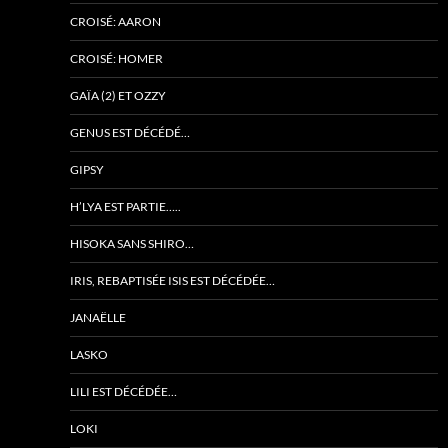
CROISÉ: AARON
CROISÉ: HOMER
GAÏA (2) ET OZZY
GENUS EST DÉCÉDÉ…
GIPSY
H’LYA EST PARTIE…..
HISOKA SANS SHIRO…
IRIS, REBAPTISÉE ISIS EST DÉCÉDÉE…
JANAËLLE
LASKO
LILI EST DÉCÉDÉE…
LOKI