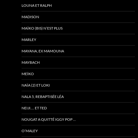
LOUNA ET RALPH
MADISON
MAÏKO (BIS) N’EST PLUS
MARLEY
MAYANA, EX MAMOUNA
MAYBACH
MEÏKO
NAÏA (2) ET LOKI
NALA 5, REBAPTISÉE LÉA
NEIJI…. ET TED
NOUGAT A QUITTÉ IGGY POP …
O’MALEY