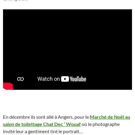
En décembre ils sont allé à Angers, pour le
Marché de Noël au
salon de toilettage Chat Dec ‘ Wouaf
où le photographe
invité leur a gentiment tiré le portrait…