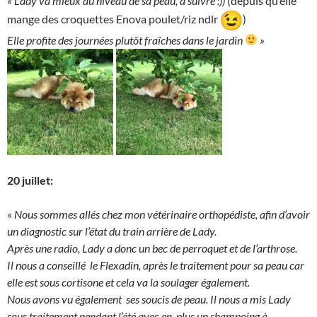
« L
ady va mieux au niveau de sa peau, à suivre :))
(depuis qu’elle
mange des croquettes Enova poulet/riz ndlr
)
Elle profite des journées plutôt fraîches dans le jardin
»
20 juillet:
«
Nous sommes allés chez mon vétérinaire orthopédiste, afin d’avoir
un diagnostic sur l’état du train arrière de Lady.
Après une radio, Lady a donc un bec de perroquet et de l’arthrose.
Il nous a conseillé le Flexadin, après le traitement pour sa peau car
elle est sous cortisone et cela va la soulager également.
Nous avons vu également ses soucis de peau. Il nous a mis Lady
sous traitement pendant l’été avec en plus un shampoing à