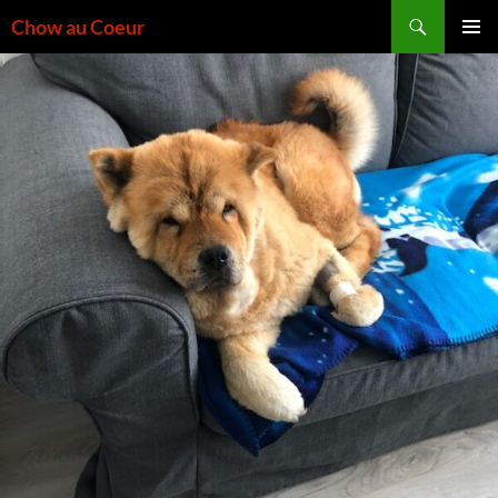
Aller
Recherche
Chow au Coeur
au
MENU
contenu
PRINCI