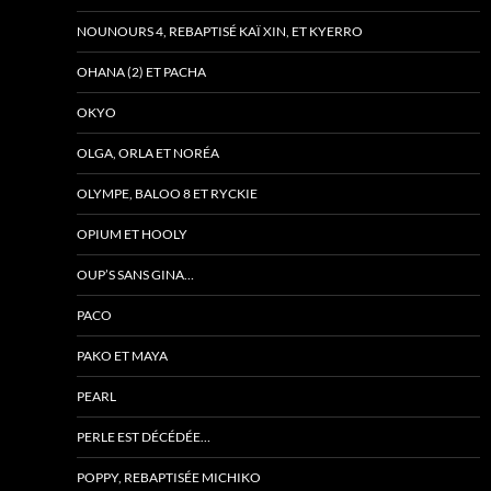
NOUNOURS 4, REBAPTISÉ KAÏ XIN, ET KYERRO
OHANA (2) ET PACHA
OKYO
OLGA, ORLA ET NORÉA
OLYMPE, BALOO 8 ET RYCKIE
OPIUM ET HOOLY
OUP’S SANS GINA…
PACO
PAKO ET MAYA
PEARL
PERLE EST DÉCÉDÉE…
POPPY, REBAPTISÉE MICHIKO