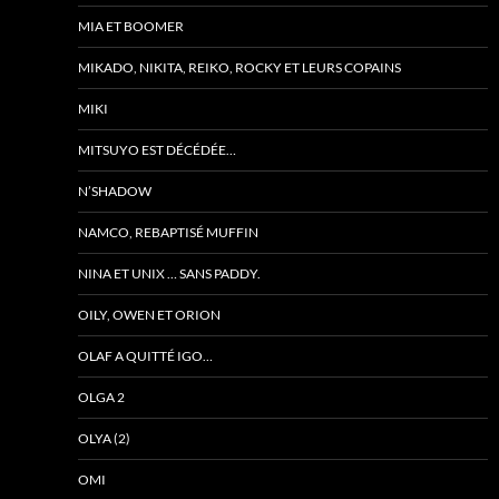
MIA ET BOOMER
MIKADO, NIKITA, REIKO, ROCKY ET LEURS COPAINS
MIKI
MITSUYO EST DÉCÉDÉE…
N’SHADOW
NAMCO, REBAPTISÉ MUFFIN
NINA ET UNIX … SANS PADDY.
OILY, OWEN ET ORION
OLAF A QUITTÉ IGO…
OLGA 2
OLYA (2)
OMI