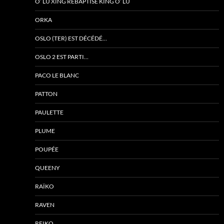
O’ LU XING REBAPTISÉ KING O’ LU
ORKA
OSLO (TER) EST DÉCÉDÉ…
OSLO 2 EST PARTI…
PACO LE BLANC
PATTON
PAULETTE
PLUME
POUPÉE
QUEENY
RAÏKO
RAVEN
REIKO