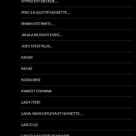
HYPSO EST DÉCÉDÉ….
IPSO 3 A QUITTÉ NOISETTE….
IRWAN EST PARTI….
JANA A REJOINT EVEN….
JOEY N’EST PLUS…
KANDI
KENAÏ
KODA (BIS)
KWAÏ ET OSHAWA
LADY (TER)
LANA, SANS CATLEYA ET NOISETTE….
LASCO (2)
LASCO A QUITTÉ CE MONDE….