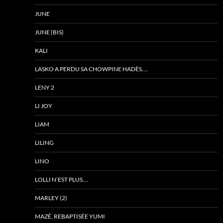
JUNE
JUNE (BIS)
KALI
LASKO A PERDU SA CHOWPINE HADÈS….
LENY 2
LI JOY
LIAM
LILING
LINO
LOLLI N’EST PLUS….
MARLEY (2)
MAZÉ, REBAPTISÉE YUMI