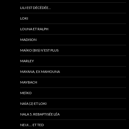
LILI EST DÉCÉDÉE…
LOKI
LOUNA ET RALPH
MADISON
MAÏKO (BIS) N’EST PLUS
MARLEY
MAYANA, EX MAMOUNA
MAYBACH
MEÏKO
NAÏA (2) ET LOKI
NALA 5, REBAPTISÉE LÉA
NEIJI…. ET TED