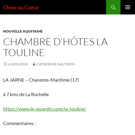
Aller
Recherche
Chow au Coeur
au
MENU
contenu
PRINCI
NOUVELLE AQUITAINE
CHAMBRE D’HÔTES LA
TOULINE
6 JUIN 2024
CATHERINE GAUTRON
LA JARNE – Charente-Maritime (17)
à 7 kms de La Rochelle
https://www.le-lavardin.com/la-touline/
Commentaires :