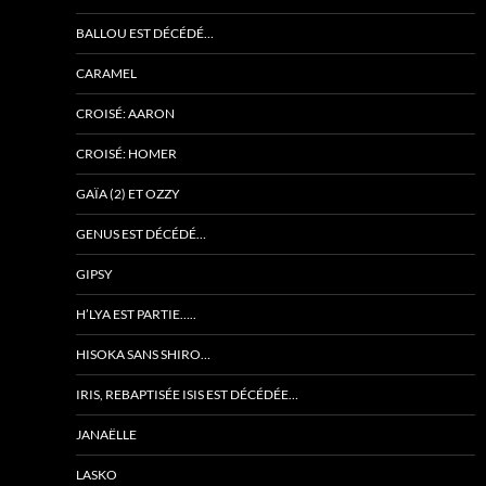
BALLOU EST DÉCÉDÉ…
CARAMEL
CROISÉ: AARON
CROISÉ: HOMER
GAÏA (2) ET OZZY
GENUS EST DÉCÉDÉ…
GIPSY
H’LYA EST PARTIE…..
HISOKA SANS SHIRO…
IRIS, REBAPTISÉE ISIS EST DÉCÉDÉE…
JANAËLLE
LASKO