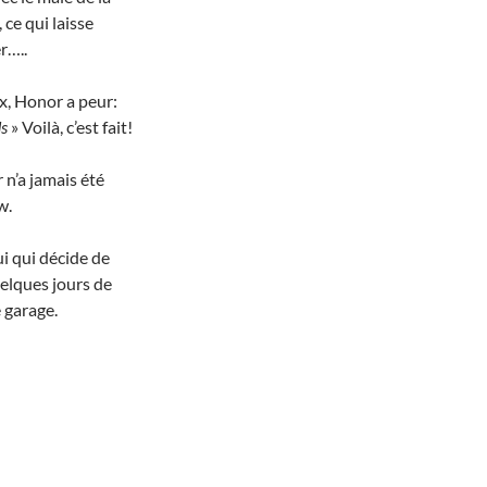
 ce qui laisse
r…..
x, Honor a peur:
ds
» Voilà, c’est fait!
n’a jamais été
w.
ui qui décide de
elques jours de
 garage.