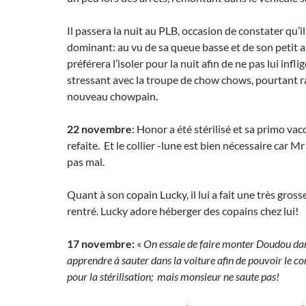
Il passera la nuit au PLB, occasion de constater qu’il
dominant: au vu de sa queue basse et de son petit ai
préférera l’isoler pour la nuit afin de ne pas lui infl
stressant avec la troupe de chow chows, pourtant rav
nouveau chowpain.
22 novembre
: Honor a été stérilisé et sa primo vac
refaite. Et le collier -lune est bien nécessaire car M
pas mal.
Quant à son copain Lucky, il lui a fait une très grosse
rentré. Lucky adore héberger des copains chez lui!
17 novembre:
«
On essaie de faire monter Doudou dans 
apprendre à sauter dans la voiture afin de pouvoir le co
pour la stérilisation; mais monsieur ne saute pas!