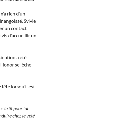
 n’a rien d’un
r angoissé, Sylvie
iger un contact
is d’accueillir un
cination a été
r Honor se lèche
 fête lorsqu’il est
le lit pour lui
nduire chez le veté