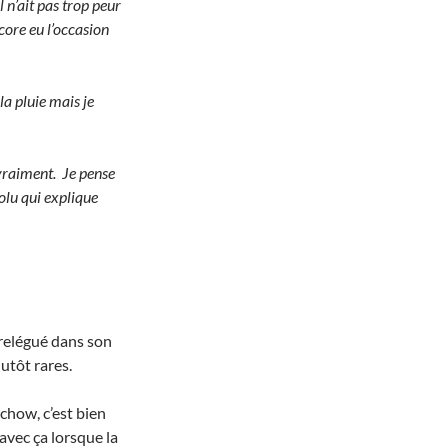
l n’ait pas trop peur
ncore eu l’occasion
 la pluie mais je
 vraiment. Je pense
olu qui explique
 relégué dans son
utôt rares.
 chow, c’est bien
avec ça lorsque la