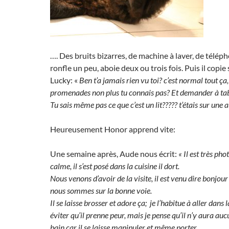
…. Des bruits bizarres, de machine à laver, de télé
ronfle un peu, aboie deux ou trois fois. Puis il copie
Lucky: «
Ben t’a jamais rien vu toi? c’est normal tout ça, 
promenades non plus tu connais pas? Et demander à tabl
Tu sais même pas ce que c’est un lit????? t’étais sur une 
Heureusement Honor apprend vite:
Une semaine après, Aude nous écrit:
« Il est très phot
calme, il s’est posé dans la cuisine il dort.
Nous venons d’avoir de la visite, il est venu dire bonjour
nous sommes sur la bonne voie.
Il se laisse brosser et adore ça; je l’habitue à aller dans 
éviter qu’il prenne peur, mais je pense qu’il n’y aura auc
bain car il se laisse manipuler et même porter