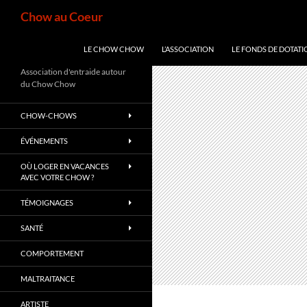
Aller
Recherche
Chow au Coeur
au
contenu
LE CHOW CHOW
L’ASSOCIATION
LE FONDS DE DOTATI
Association d'entraide autour
du Chow Chow
CHOW-CHOWS
ÉVÉNEMENTS
OÙ LOGER EN VACANCES
AVEC VOTRE CHOW ?
TÉMOIGNAGES
SANTÉ
COMPORTEMENT
MALTRAITANCE
ARTISTE