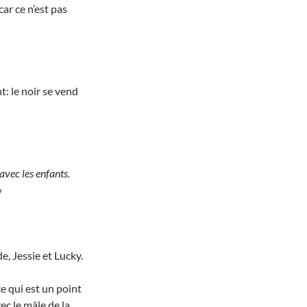
ar ce n’est pas
: le noir se vend
vec les enfants.
»
, Jessie et Lucky.
e qui est un point
c le mâle de la