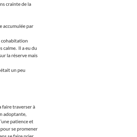
ns crainte de la
gue accumulée par
a cohabitation
s calme. Il a eu du
 sur la réserve mais
 était un peu
a faire traverser à
on adoptante,
’une patience et
e pour se promener
ns se faire prier.