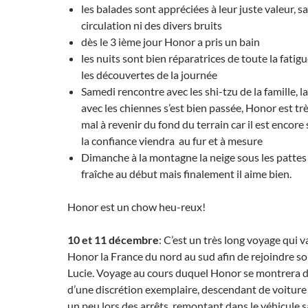
les balades sont appréciées à leur juste valeur, sa
circulation ni des divers bruits
dès le 3 ième jour Honor a pris un bain
les nuits sont bien réparatrices de toute la fati
les découvertes de la journée
Samedi rencontre avec les shi-tzu de la famille, l
avec les chiennes s’est bien passée, Honor est trè
mal à revenir du fond du terrain car il est encore
la confiance viendra au fur et à mesure
Dimanche à la montagne la neige sous les pattes
fraîche au début mais finalement il aime bien.
Honor est un chow heu-reux!
10 et 11 décembre
: C’est un très long voyage qui v
Honor la France du nord au sud afin de rejoindre s
Lucie. Voyage au cours duquel Honor se montrera d
d’une discrétion exemplaire, descendant de voitur
un peu lors des arrêts, remontant dans le véhicule sa