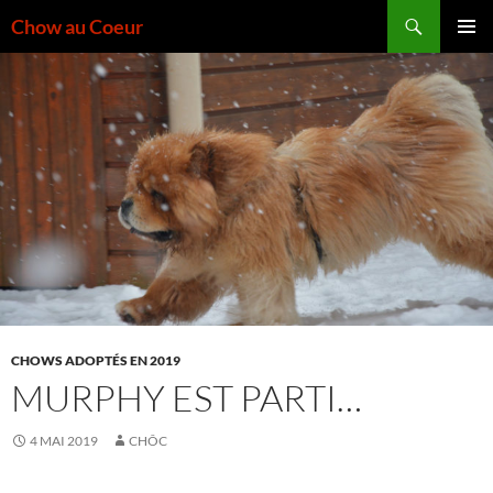
Aller
Recherche
Chow au Coeur
au
MENU
contenu
PRINCI
CHOWS ADOPTÉS EN 2019
MURPHY EST PARTI…
4 MAI 2019
CHÔC