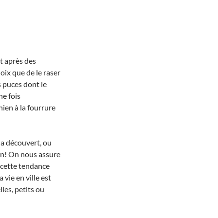
t après des
oix que de le raser
s puces dont le
ne fois
ien à la fourrure
 a découvert, ou
ion! On nous assure
s cette tendance
 vie en ville est
les, petits ou