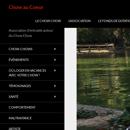
Aller
Recherche
Chow au Coeur
au
contenu
LE CHOW CHOW
L’ASSOCIATION
LE FONDS DE DOTATI
Association d'entraide autour
du Chow Chow
CHOW-CHOWS
ÉVÉNEMENTS
OÙ LOGER EN VACANCES
AVEC VOTRE CHOW ?
TÉMOIGNAGES
SANTÉ
COMPORTEMENT
MALTRAITANCE
ARTISTE