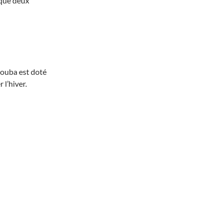
 que deux
Bouba est doté
l’hiver.