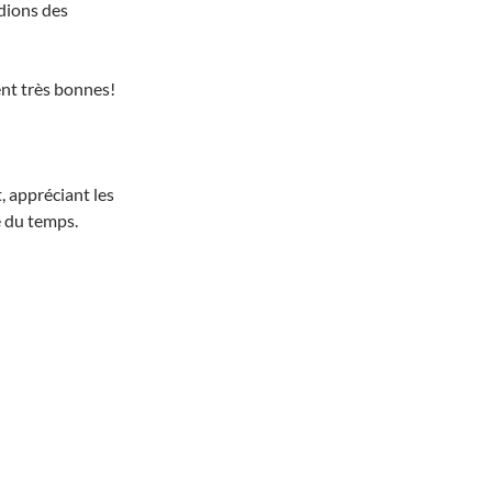
ndions des
ent très bonnes!
, appréciant les
e du temps.