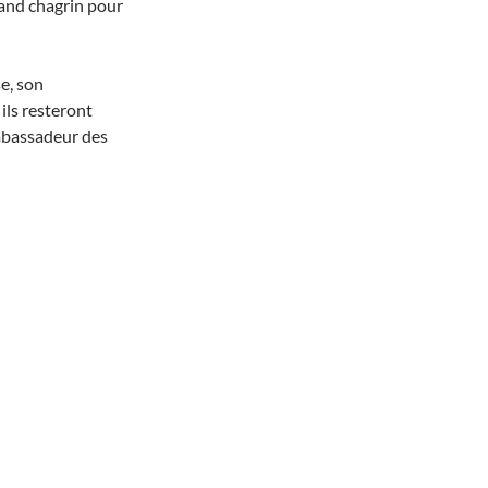
rand chagrin pour
se, son
 ils resteront
ambassadeur des