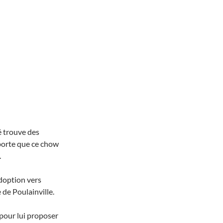
é trouve des
mporte que ce chow
.
adoption vers
 de Poulainville.
 pour lui proposer